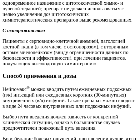
одновременное назначение с цитотоксической химио- и
лучевой терапией; препарат не должен использоваться с
целью увеличения доз цитотоксических
химиотерапевтических препаратов выше рекомендованных.
С осторожностью
Пациенты с серповидно-клеточной анемией, патологией
костной ткани (в том числе, с остеопорозом), с вторичным
острым миелолейкозом (ввиду ограниченности данных по
безопасности и эффективности), при лечении пациентов,
получающих высокодозную химиотерапию.
Способ применения и дозы
®
Нейпомакс
можно вводить путем ежедневных подкожных
(п/к) инъекций или ежедневных коротких (30-минутных)
внутривенных (в/в) инфузий. Также препарат можно вводить
в виде 24 часовых внутривенных или подкожных инфузий.
Выбор пути введения должен зависеть от конкретной
клинической ситуации, однако в большинстве случаев
предпочтителен подкожный путь введения.
Во избежание болевых ощущений, при введении лучше всего