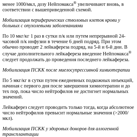
®
менее 1000/мкл, дозу Нейпомакса
увеличивают вновь, в
соответствии с вышеприведенной схемой.
Мобилизация периферических стволовых клеток крови у
больных с опухолевыми заболеваниями
По 10 мкг/кг 1 раз в сутки п/к или путем непрерывной 24-
часовой п/к инфузии в течение 6 дней подряд. При этом
обычно проводят 2 лейкафереза подряд, на 5-й и 6-й дни. В
®
случае дополнительного лейкафереза введение Нейпомакса
следует продолжать до проведения последнего лейкафереза.
Мобилизация ПСКК после миелосупрессивной химиотерапии
По 5 мкг/кг в сутки путем ежедневных подкожных инъекций,
начиная с первого дня после завершения химиотерапии и до
тех пор, пока число нейтрофилов не достигнет нормальных
значений.
Лейкаферез следует проводить только тогда, когда абсолютное
число нейтрофилов превысит нормальные значения (>2000/
мкл).
Мобилизация ПСКК у здоровых доноров для аллогенной
трансплантации