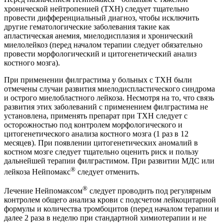
хронической нейтропенией (ТХН) следует тщательно
провести дифференциальный диагноз, чтобы исключить
другие гематологические заболевания такие как
апластическая анемия, миелодисплазия и хронический
миелолейкоз (перед началом терапии следует обязательно
провести морфологический и цитогенетический анализ
костного мозга).
При применении филграстима у больных с ТХН были
отмечены случаи развития миелодиспластического синдрома
и острого миелобластного лейкоза. Несмотря на то, что связь
развития этих заболеваний с применением филграстима не
установлена, применять препарат при ТХН следует с
осторожностью под контролем морфологического и
цитогенетического анализа костного мозга (1 раз в 12
месяцев). При появлении цитогенетических аномалий в
костном мозге следует тщательно оценить риск и пользу
дальнейшей терапии филграстимом. При развитии МДС или
®
лейкоза Нейпомакс
следует отменить.
®
Лечение Нейпомаксом
следует проводить под регулярным
контролем общего анализа крови с подсчетом лейкоцитарной
формулы и количества тромбоцитов (перед началом терапии и
далее 2 раза в неделю при стандартной химиотерапии и не