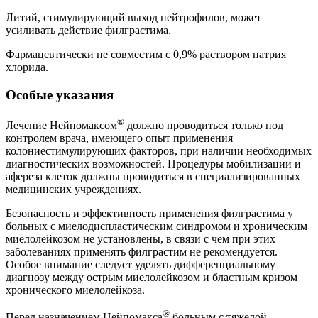
Литий, стимулирующий выход нейтрофилов, может
усиливать действие филграстима.
Фармацевтически не совместим с 0,9% раствором натрия
хлорида.
Особые указания
®
Лечение Нейпомаксом
должно проводиться только под
контролем врача, имеющего опыт применения
колониестимулирующих факторов, при наличии необходимых
диагностических возможностей. Процедуры мобилизации и
афереза клеток должны проводиться в специализированных
медицинских учреждениях.
Безопасность и эффективность применения филграстима у
больных с миелодиспластическим синдромом и хроническим
миелолейкозом не установлены, в связи с чем при этих
заболеваниях применять филграстим не рекомендуется.
Особое внимание следует уделять дифференциальному
диагнозу между острым миелолейкозом и бластным кризом
хронического миелолейкоза.
®
Перед назначением Нейпомакса
больным с тяжелой