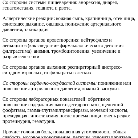
Со стороны системы пищеварения: анорексия, диарея,
гепатомегалия, тошнота и рвота.
Аллергические реакции: кожная сыпь, крапивница, отек лица,
свистящее дыхание, одышка, понижение артериального
давления, тахикардия.
Со стороны органов кроветворения: нейтрофилез и
лейкоцитоз (как следствие фармакологического действия
филграстима), анемия, тромбоцитопения, увеличение и
разрыв селезенки.
Со стороны органов дыхания: респираторный дистресс-
синдром взрослых, инфильтраты в легких.
Со стороны сердечно-сосудистой системы:
понижение или
повышение артериального давления, кожный васкулит.
Со стороны лабораторных показателей: обратимое
повышение содержания лактатдегидрогеназы, щелочной
фосфатазы, гамма-глутамилтрансферазы, мочевой кислоты,
преходящая гипогликемия после приема пищи; очень редко:
протеинурия, гематурия.
Прочие: головная боль, повышенная утомляемость, общая
слабость, носовое кровотечение, петехии, узловатая эритема.