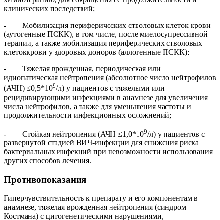
клинических последствий;
- Мобилизация периферических стволовых клеток крови
(аутогенные ПСКК), в том числе, после миелосупрессивной
терапии, а также мобилизация периферических стволовых
клетоккрови у здоровых доноров (аллогенные ПСКК);
- Тяжелая врожденная, периодическая или
идиопатическая нейтропения (абсолютное число нейтрофилов
9
(АЧН) ≤0,5*10
/л) у пациентов с тяжелыми или
рецидивирующими инфекциями в анамнезе для увеличения
числа нейтрофилов, а также для уменьшения частоты и
продолжительности инфекционных осложнений;
9
- Стойкая нейтропения (АЧН ≤1,0*10
/л) у пациентов с
развернутой стадией ВИЧ‑инфекции для снижения риска
бактериальных инфекций при невозможности использования
других способов лечения.
Противопоказания
Гиперчувствительность к препарату и его компонентам в
анамнезе, тяжелая врожденная нейтропения (синдром
Костмана) с цитогенетическими нарушениями,