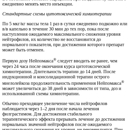
ежедневно менять место инъекции.
Стандартные схемы цитотоксической химиотерапии
По 5 мкг/кг массы тела 1 раз в сутки ежедневно подкожно или
в/в капельно в течение 30 мин до тех пор, пока после
наступления ожидаемого максимального снижения уровня
нейтрофилов, их количество не восстановится до
нормального показателя, при достижении которого препарат
может быть отменен.
®
Первую дозу Нейпомакса
следует вводить не ранее, чем
через 24 часа после окончания курса цитотоксической
химиотерапии. Длительность терапии до 14 дней. После
индукционной и консолидационной терапии острого
®
миелолейкоза продолжительность применения Нейпомакса
может увеличиться до 38 дней в зависимости от типа, доз и
использованной схемы химиотерапии.
Обычно преходящее увеличение числа нейтрофилов
наблюдается через 1–2 дня после начала лечения
филграстимом. Для достижения стабильного
терапевтического эффекта прерывать лечение до достижения
нормальных значений нейтрофилов после ожидаемого
максимального снижения их уровня, не рекомендуется. При