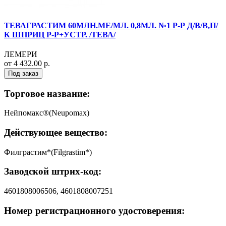
ТЕВАГРАСТИМ 60МЛН.МЕ/МЛ. 0,8МЛ. №1 Р-Р Д/В/В,П/
К ШПРИЦ Р-Р+УСТР. /ТЕВА/
ЛЕМЕРИ
от 4 432.00 р.
Под заказ
Торговое название:
Нейпомакс®(Neupomax)
Действующее вещество:
Филграстим*(Filgrastim*)
Заводской штрих-код:
4601808006506, 4601808007251
Номер регистрационного удостоверения: