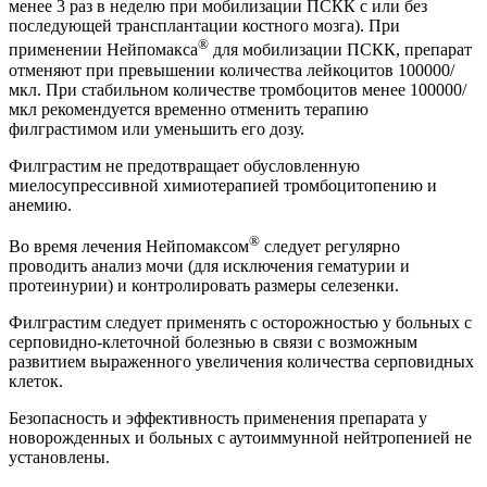
менее 3 раз в неделю при мобилизации ПСКК с или без
последующей трансплантации костного мозга). При
®
применении Нейпомакса
для мобилизации ПСКК, препарат
отменяют при превышении количества лейкоцитов 100000/
мкл. При стабильном количестве тромбоцитов менее 100000/
мкл рекомендуется временно отменить терапию
филграстимом или уменьшить его дозу.
Филграстим не предотвращает обусловленную
миелосупрессивной химиотерапией тромбоцитопению и
анемию.
®
Во время лечения Нейпомаксом
следует регулярно
проводить анализ мочи (для исключения гематурии и
протеинурии) и контролировать размеры селезенки.
Филграстим следует применять с осторожностью у больных с
серповидно-клеточной болезнью в связи с возможным
развитием выраженного увеличения количества серповидных
клеток.
Безопасность и эффективность применения препарата у
новорожденных и больных с аутоиммунной нейтропенией не
установлены.