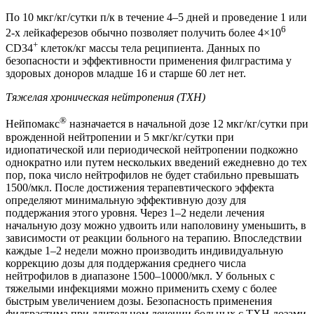
По 10 мкг/кг/сутки п/к в течение 4–5 дней и проведение 1 или
6
2-х лейкаферезов обычно позволяет получить более 4×10
+
CD34
клеток/кг массы тела реципиента. Данных по
безопасности и эффективности применения филграстима у
здоровых доноров младше 16 и старше 60 лет нет.
Тяжелая хроническая нейтропения (ТХН)
®
Нейпомакс
назначается в начальной дозе 12 мкг/кг/сутки при
врожденной нейтропении и 5 мкг/кг/сутки при
идиопатической или периодической нейтропении подкожно
однократно или путем нескольких введений ежедневно до тех
пор, пока число нейтрофилов не будет стабильно превышать
1500/мкл. После достижения терапевтического эффекта
определяют минимальную эффективную дозу для
поддержания этого уровня. Через 1–2 недели лечения
начальную дозу можно удвоить или наполовину уменьшить, в
зависимости от реакции больного на терапию. Впоследствии
каждые 1–2 недели можно производить индивидуальную
коррекцию дозы для поддержания среднего числа
нейтрофилов в диапазоне 1500–10000/мкл. У больных с
тяжелыми инфекциями можно применить схему с более
быстрым увеличением дозы. Безопасность применения
филграстима при длительном лечении больных с ТХН дозами