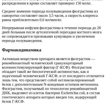
распределения в крови составляет примерно 150 мл/кг.
Среднее значение периода полувыведения филграстима из
сыворотки составляет около 3,5 часов, а скорость клиренса
равна приблизительно 0,6 мл/мин/кг.
Непрерывная инфузия филграстима в течение периода до 28
дней больным после аутологичной пересадки костного мозга
не сопровождается признаками кумуляции и увеличения
периода полувыведения.
Фармакодинамика
Активным веществом препарата является филграстим —
рекомбинантный человеческий гранулоцитарный
колониестимулирующий фактор (Г-КСФ). Филграстим
обладает такой же биологической активностью, как и
эндогенный человеческий Г-КСФ, и от последнего отличается
лишь тем, что представляет собой негликозилированный
белок с дополнительным N-концевым остатком метионина.
Филграстим, получаемый по технологии рекомбинантной
ДНК, выделяют из клеток бактерии Escherichia coli, в состав
генетического аппарата которых введен ген, кодирующий
белок Г-КСФ.