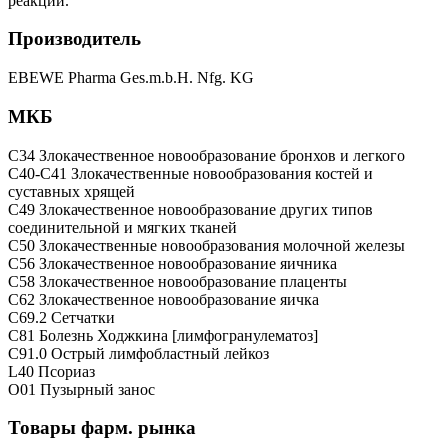
реакции.
Производитель
EBEWE Pharma Ges.m.b.H. Nfg. KG
МКБ
C34 Злокачественное новообразование бронхов и легкого
C40-C41 Злокачественные новообразования костей и
суставных хрящей
C49 Злокачественное новообразование других типов
соединительной и мягких тканей
C50 Злокачественные новообразования молочной железы
C56 Злокачественное новообразование яичника
C58 Злокачественное новообразование плаценты
C62 Злокачественное новообразование яичка
C69.2 Сетчатки
C81 Болезнь Ходжкина [лимфогранулематоз]
C91.0 Острый лимфобластный лейкоз
L40 Псориаз
O01 Пузырный занос
Товары фарм. рынка