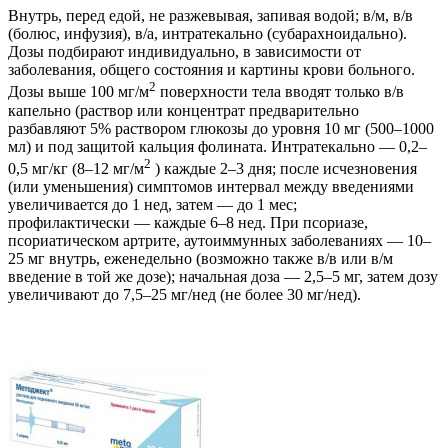
Внутрь, перед едой, не разжевывая, запивая водой; в/м, в/в
(болюс, инфузия), в/а, интратекально (субарахноидально).
Дозы подбирают индивидуально, в зависимости от
заболевания, общего состояния и картины крови больного.
2
Дозы выше 100 мг/м
поверхности тела вводят только в/в
капельно (раствор или концентрат предварительно
разбавляют 5% раствором глюкозы до уровня 10 мг (500–1000
мл) и под защитой кальция фолината. Интратекально — 0,2–
2
0,5 мг/кг (8–12 мг/м
) каждые 2–3 дня; после исчезновения
(или уменьшения) симптомов интервал между введениями
увеличивается до 1 нед, затем — до 1 мес;
профилактически — каждые 6–8 нед. При псориазе,
псориатическом артрите, аутоиммунных заболеваниях — 10–
25 мг внутрь, еженедельно (возможно также в/в или в/м
введение в той же дозе); начальная доза — 2,5–5 мг, затем дозу
увеличивают до 7,5–25 мг/нед (не более 30 мг/нед).