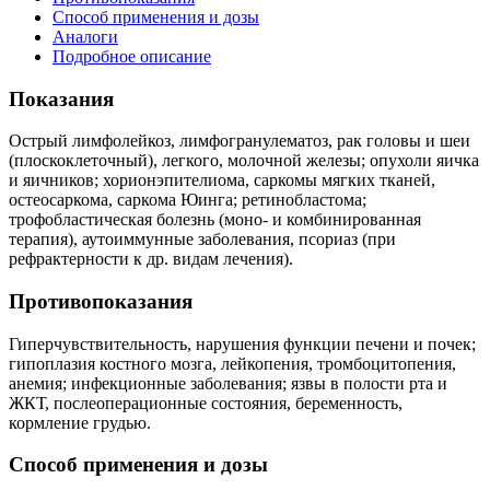
Способ применения и дозы
Аналоги
Подробное описание
Показания
Острый лимфолейкоз, лимфогранулематоз, рак головы и шеи
(плоскоклеточный), легкого, молочной железы; опухоли яичка
и яичников; хорионэпителиома, саркомы мягких тканей,
остеосаркома, саркома Юинга; ретинобластома;
трофобластическая болезнь (моно- и комбинированная
терапия), аутоиммунные заболевания, псориаз (при
рефрактерности к др. видам лечения).
Противопоказания
Гиперчувствительность, нарушения функции печени и почек;
гипоплазия костного мозга, лейкопения, тромбоцитопения,
анемия; инфекционные заболевания; язвы в полости рта и
ЖКТ, послеоперационные состояния, беременность,
кормление грудью.
Способ применения и дозы