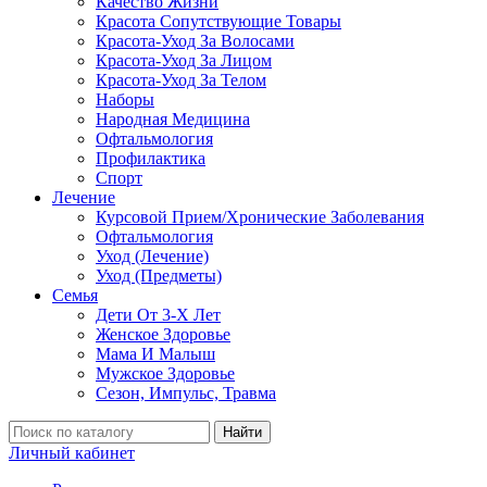
Качество Жизни
Красота Сопутствующие Товары
Красота-Уход За Волосами
Красота-Уход За Лицом
Красота-Уход За Телом
Наборы
Народная Медицина
Офтальмология
Профилактика
Спорт
Лечение
Курсовой Прием/Хронические Заболевания
Офтальмология
Уход (Лечение)
Уход (Предметы)
Семья
Дети От 3-Х Лет
Женское Здоровье
Мама И Малыш
Мужское Здоровье
Сезон, Импульс, Травма
Найти
Личный кабинет