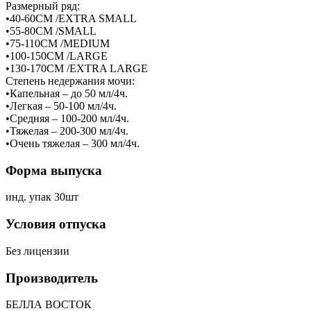
Размерный ряд:
•40-60СМ /EXTRA SMALL
•55-80СМ /SMALL
•75-110СМ /MEDIUM
•100-150СМ /LARGE
•130-170СМ /EXTRA LARGE
Степень недержания мочи:
•Капельная – до 50 мл/4ч.
•Легкая – 50-100 мл/4ч.
•Средняя – 100-200 мл/4ч.
•Тяжелая – 200-300 мл/4ч.
•Очень тяжелая – 300 мл/4ч.
Форма выпуска
инд. упак 30шт
Условия отпуска
Без лицензии
Производитель
БЕЛЛА ВОСТОК