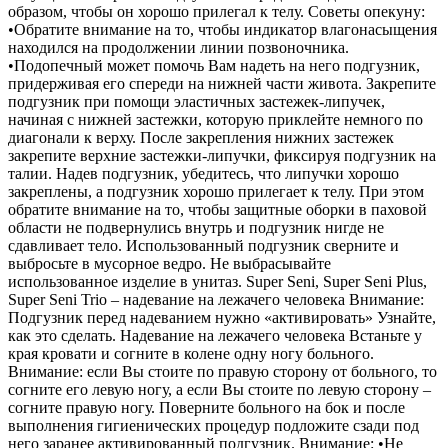
образом, чтобы он хорошо прилегал к телу. Советы опекуну:
•Обратите внимание на то, чтобы индикатор влагонасыщения
находился на продолжении линии позвоночника.
•Подопечный может помочь Вам надеть на него подгузник,
придерживая его спереди на нижней части живота. Закрепите
подгузник при помощи эластичных застежек-липучек,
начиная с нижней застежки, которую приклейте немного по
диагонали к верху. После закрепления нижних застежек
закрепите верхние застежки-липучки, фиксируя подгузник на
талии. Надев подгузник, убедитесь, что липучки хорошо
закреплены, а подгузник хорошо прилегает к телу. При этом
обратите внимание на то, чтобы защитные оборки в паховой
области не подвернулись внутрь и подгузник нигде не
сдавливает тело. Использованный подгузник сверните и
выбросьте в мусорное ведро. Не выбрасывайте
использованное изделие в унитаз. Super Seni, Super Seni Plus,
Super Seni Trio – надевание на лежачего человека Внимание:
Подгузник перед надеванием нужно «активировать» Узнайте,
как это сделать. Надевание на лежачего человека Встаньте у
края кровати и согните в колене одну ногу больного.
Внимание: если Вы стоите по правую сторону от больного, то
согните его левую ногу, а если Вы стоите по левую сторону –
согните правую ногу. Поверните больного на бок и после
выполнения гигиенических процедур подложите сзади под
него заранее активированный подгузник. Внимание: •Не