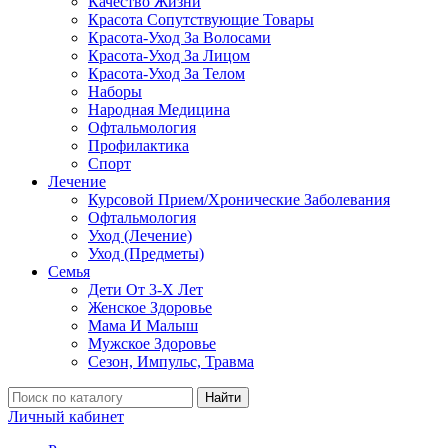
Качество Жизни
Красота Сопутствующие Товары
Красота-Уход За Волосами
Красота-Уход За Лицом
Красота-Уход За Телом
Наборы
Народная Медицина
Офтальмология
Профилактика
Спорт
Лечение
Курсовой Прием/Хронические Заболевания
Офтальмология
Уход (Лечение)
Уход (Предметы)
Семья
Дети От 3-Х Лет
Женское Здоровье
Мама И Малыш
Мужское Здоровье
Сезон, Импульс, Травма
Найти
Личный кабинет