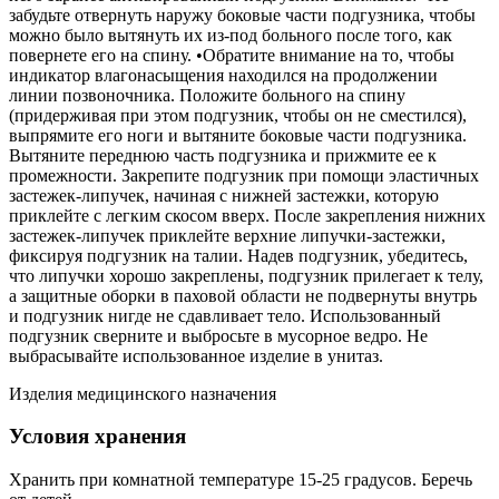
забудьте отвернуть наружу боковые части подгузника, чтобы
можно было вытянуть их из-под больного после того, как
повернете его на спину. •Обратите внимание на то, чтобы
индикатор влагонасыщения находился на продолжении
линии позвоночника. Положите больного на спину
(придерживая при этом подгузник, чтобы он не сместился),
выпрямите его ноги и вытяните боковые части подгузника.
Вытяните переднюю часть подгузника и прижмите ее к
промежности. Закрепите подгузник при помощи эластичных
застежек-липучек, начиная с нижней застежки, которую
приклейте с легким скосом вверх. После закрепления нижних
застежек-липучек приклейте верхние липучки-застежки,
фиксируя подгузник на талии. Надев подгузник, убедитесь,
что липучки хорошо закреплены, подгузник прилегает к телу,
а защитные оборки в паховой области не подвернуты внутрь
и подгузник нигде не сдавливает тело. Использованный
подгузник сверните и выбросьте в мусорное ведро. Не
выбрасывайте использованное изделие в унитаз.
Изделия медицинского назначения
Условия хранения
Хранить при комнатной температуре 15-25 градусов. Беречь