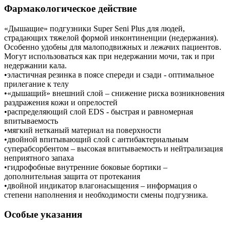
Фармакологическое действие
«Дышащие» подгузники Super Seni Plus для людей,
страдающих тяжелой формой инконтиненции (недержания).
Особенно удобны для малоподвижных и лежачих пациентов.
Могут использоваться как при недержании мочи, так и при
недержании кала.
•эластичная резинка в поясе спереди и сзади - оптимальное
прилегание к телу
•«дышащий» внешний слой – снижение риска возникновения
раздражения кожи и опрелостей
•распределяющий слой EDS - быстрая и равномерная
впитываемость
•мягкий нетканый материал на поверхности
•двойной впитывающий слой с антибактериальным
суперабсорбентом – высокая впитываемость и нейтрализация
неприятного запаха
•гидрофобные внутренние боковые бортики –
дополнительная защита от протекания
•двойной индикатор влагонасыщения – информация о
степени наполнения и необходимости смены подгузника.
Особые указания