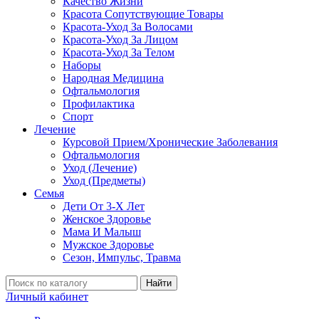
Качество Жизни
Красота Сопутствующие Товары
Красота-Уход За Волосами
Красота-Уход За Лицом
Красота-Уход За Телом
Наборы
Народная Медицина
Офтальмология
Профилактика
Спорт
Лечение
Курсовой Прием/Хронические Заболевания
Офтальмология
Уход (Лечение)
Уход (Предметы)
Семья
Дети От 3-Х Лет
Женское Здоровье
Мама И Малыш
Мужское Здоровье
Сезон, Импульс, Травма
Найти
Личный кабинет