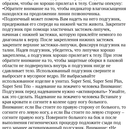
образом, чтобы он хорошо прилегал к телу. Советы опекуну:
•Обратите внимание на то, чтобы индикатор влагонасыщения
находился на продолжении линии позвоночника.
•Подопечный может помочь Вам надеть на него подгузник,
придерживая его спереди на нижней части живота. Закрепите
подгузник при помощи эластичных застежек-липучек,
начиная с нижней застежки, которую приклейте немного по
диагонали к верху. После закрепления нижних застежек
закрепите верхние застежки-липучки, фиксируя подгузник на
талии. Надев подгузник, убедитесь, что липучки хорошо
закреплены, а подгузник хорошо прилегает к телу. При этом
обратите внимание на то, чтобы защитные оборки в паховой
области не подвернулись внутрь и подгузник нигде не
сдавливает тело. Использованный подгузник сверните и
выбросьте в мусорное ведро. Не выбрасывайте
использованное изделие в унитаз. Super Seni, Super Seni Plus,
Super Seni Trio – надевание на лежачего человека Внимание:
Подгузник перед надеванием нужно «активировать» Узнайте,
как это сделать. Надевание на лежачего человека Встаньте у
края кровати и согните в колене одну ногу больного.
Внимание: если Вы стоите по правую сторону от больного, то
согните его левую ногу, а если Вы стоите по левую сторону –
согните правую ногу. Поверните больного на бок и после
выполнения гигиенических процедур подложите сзади под
него заранее активированный подгузник. Внимание: •Не