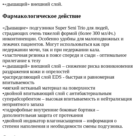
•«дышащий» внешний слой.
Фармакологическое действие
«Дышащие» подгузники Super Seni Trio для людей,
страдающих очень тяжелой формой (более 300 мл/4ч.)
инконтиненции. Особенно удобны для малоподвижных и
лежачих пациентов. Могут использоваться как при
недержании мочи, так и при недержании кала.
•эластичная резинка в поясе спереди и сзади - оптимальное
прилегание к телу
•«дышащий» внешний слой – снижение риска возникновения
раздражения кожи и опрелостей
•распределяющий слой EDS - быстрая и равномерная
впитываемость
•мягкий нетканый материал на поверхности
•двойной впитывающий слой с антибактериальным
суперабсорбентом – высокая впитываемость и нейтрализация
неприятного запаха
•гидрофобные внутренние боковые бортики –
дополнительная защита от протекания
•двойной индикатор влагонасыщения – информация о
степени наполнения и необходимости смены подгузника.