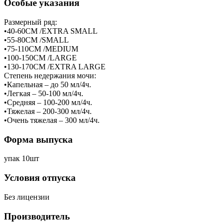
Особые указания
Размерный ряд:
•40-60СМ /EXTRA SMALL
•55-80СМ /SMALL
•75-110СМ /MEDIUM
•100-150СМ /LARGE
•130-170СМ /EXTRA LARGE
Степень недержания мочи:
•Капельная – до 50 мл/4ч.
•Легкая – 50-100 мл/4ч.
•Средняя – 100-200 мл/4ч.
•Тяжелая – 200-300 мл/4ч.
•Очень тяжелая – 300 мл/4ч.
Форма выпуска
упак 10шт
Условия отпуска
Без лицензии
Производитель