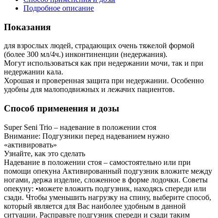
Подробное описание
Показания
для взрослых людей, страдающих очень тяжелой формой
(более 300 мл/4ч.) инконтиненции (недержания).
Могут использоваться как при недержании мочи, так и при
недержании кала.
Хорошая и проверенная защита при недержании. Особенно
удобны для малоподвижных и лежачих пациентов.
Способ применения и дозы
Super Seni Trio – надевание в положении стоя
Внимание: Подгузники перед надеванием нужно
«активировать»
Узнайте, как это сделать
Надевание в положении стоя – самостоятельно или при
помощи опекуна Активированный подгузник вложите между
ногами, держа изделие, сложенное в форме лодочки. Советы
опекуну: •можете вложить подгузник, находясь спереди или
сзади. Чтобы уменьшить нагрузку на спину, выберите способ,
который является для Вас наиболее удобным в данной
ситуации. Расправьте подгузник спереди и сзади таким