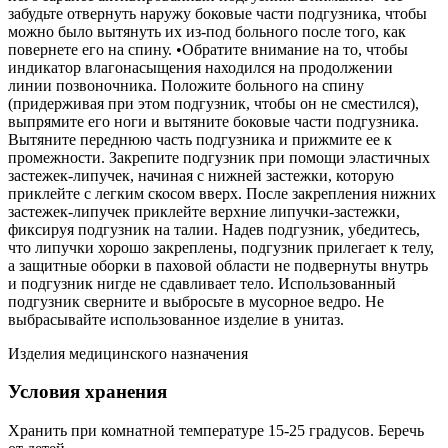
забудьте отвернуть наружу боковые части подгузника, чтобы
можно было вытянуть их из-под больного после того, как
повернете его на спину. •Обратите внимание на то, чтобы
индикатор влагонасыщения находился на продолжении
линии позвоночника. Положите больного на спину
(придерживая при этом подгузник, чтобы он не сместился),
выпрямите его ноги и вытяните боковые части подгузника.
Вытяните переднюю часть подгузника и прижмите ее к
промежности. Закрепите подгузник при помощи эластичных
застежек-липучек, начиная с нижней застежки, которую
приклейте с легким скосом вверх. После закрепления нижних
застежек-липучек приклейте верхние липучки-застежки,
фиксируя подгузник на талии. Надев подгузник, убедитесь,
что липучки хорошо закреплены, подгузник прилегает к телу,
а защитные оборки в паховой области не подвернуты внутрь
и подгузник нигде не сдавливает тело. Использованный
подгузник сверните и выбросьте в мусорное ведро. Не
выбрасывайте использованное изделие в унитаз.
Изделия медицинского назначения
Условия хранения
Хранить при комнатной температуре 15-25 градусов. Беречь