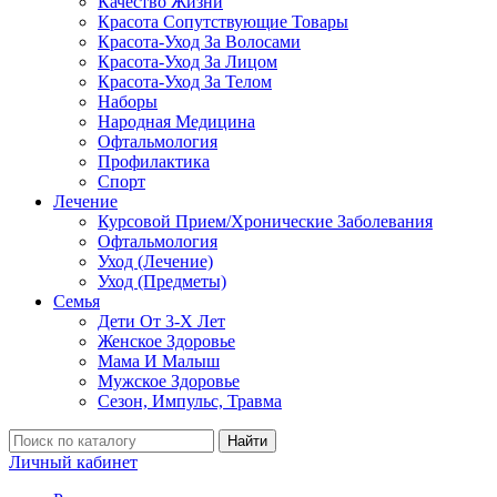
Качество Жизни
Красота Сопутствующие Товары
Красота-Уход За Волосами
Красота-Уход За Лицом
Красота-Уход За Телом
Наборы
Народная Медицина
Офтальмология
Профилактика
Спорт
Лечение
Курсовой Прием/Хронические Заболевания
Офтальмология
Уход (Лечение)
Уход (Предметы)
Семья
Дети От 3-Х Лет
Женское Здоровье
Мама И Малыш
Мужское Здоровье
Сезон, Импульс, Травма
Найти
Личный кабинет