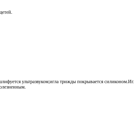
детей.
лифуется ультразвуком;игла трижды покрывается силиконом.Игла в
болезненным.