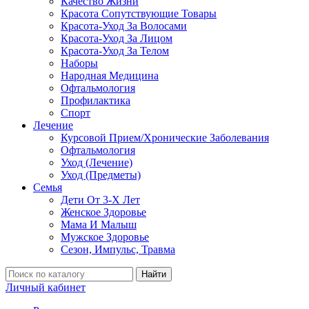
Качество Жизни
Красота Сопутствующие Товары
Красота-Уход За Волосами
Красота-Уход За Лицом
Красота-Уход За Телом
Наборы
Народная Медицина
Офтальмология
Профилактика
Спорт
Лечение
Курсовой Прием/Хронические Заболевания
Офтальмология
Уход (Лечение)
Уход (Предметы)
Семья
Дети От 3-Х Лет
Женское Здоровье
Мама И Малыш
Мужское Здоровье
Сезон, Импульс, Травма
Найти
Личный кабинет