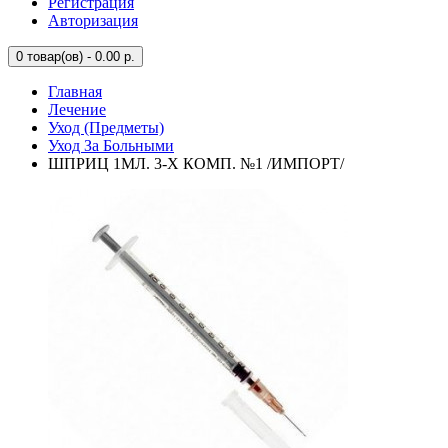
Регистрация
Авторизация
0
товар(ов) - 0.00 р.
Главная
Лечение
Уход (Предметы)
Уход За Больными
ШПРИЦ 1МЛ. 3-Х КОМП. №1 /ИМПОРТ/