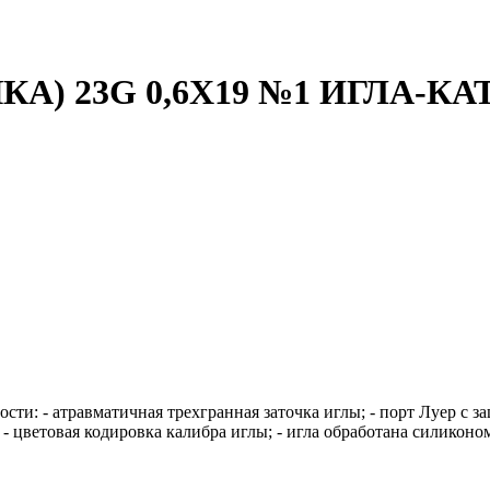
КА) 23G 0,6Х19 №1 ИГЛА-К
ости: - атравматичная трехгранная заточка иглы; - порт Луер с
 цветовая кодировка калибра иглы; - игла обработана силиконо