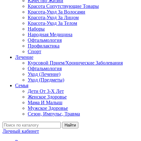
Качество Жизни
Красота Сопутствующие Товары
Красота-Уход За Волосами
Красота-Уход За Лицом
Красота-Уход За Телом
Наборы
Народная Медицина
Офтальмология
Профилактика
Спорт
Лечение
Курсовой Прием/Хронические Заболевания
Офтальмология
Уход (Лечение)
Уход (Предметы)
Семья
Дети От 3-Х Лет
Женское Здоровье
Мама И Малыш
Мужское Здоровье
Сезон, Импульс, Травма
Найти
Личный кабинет