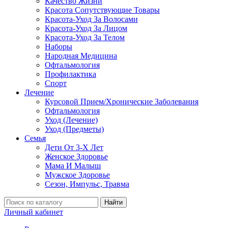
Качество Жизни
Красота Сопутствующие Товары
Красота-Уход За Волосами
Красота-Уход За Лицом
Красота-Уход За Телом
Наборы
Народная Медицина
Офтальмология
Профилактика
Спорт
Лечение
Курсовой Прием/Хронические Заболевания
Офтальмология
Уход (Лечение)
Уход (Предметы)
Семья
Дети От 3-Х Лет
Женское Здоровье
Мама И Малыш
Мужское Здоровье
Сезон, Импульс, Травма
Найти
Личный кабинет