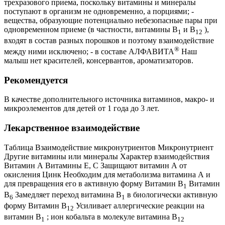
трехразового приема, поскольку витамины и минералы
поступают в организм не одновременно, а порциями; -
вещества, образующие потенциально небезопасные пары при
одновременном приеме (в частности, витамины В
и В
),
1
12
входят в состав разных порошков и поэтому взаимодействие
®
между ними исключено; - в составе АЛФАВИТА
Наш
малыш нет красителей, консервантов, ароматизаторов.
Рекомендуется
В качестве дополнительного источника витаминов, макро- и
микроэлементов для детей от 1 года до 3 лет.
Лекарственное взаимодействие
Таблица Взаимодействие микронутриентов Микронутриент
Другие витамины или минералы Характер взаимодействия
Витамин А Витамины Е, С Защищают витамин А от
окисления Цинк Необходим для метаболизма витамина А и
для превращения его в активную форму Витамин В
Витамин
1
В
Замедляет переход витамина В
в биологически активную
6
1
форму Витамин В
Усиливает аллергические реакции на
12
витамин В
; ион кобальта в молекуле витамина В
1
12