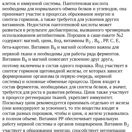
клеток и иммунной системы. Пантотеновая кислота
необходима для нормального обмена белков и углеводов, она
принимает участие в процессах образования энергии и
синтеза гормонов, а также требуется для усвоения других
витаминов. Недостаток пантотеновой кислоты может
развиться в результате дисбактериоза, вызванного чрезмерным
использованием антибиотиков. Порошок в саше-пакете №2
содержит: магний, цинк, йод, витамины В
, В
, РР, С, Е,
2
6
бета-каротин. Витамин В
и магний особенно важны для
6
нервной ткани и необходимы для работы ряда ферментов.
Витамин В
и магний помогают усвоению друг друга,
6
поэтому включены в состав одного порошка. Йод участвует в
синтезе гормонов щитовидной железы, от которых зависит
формирование организма (в первую очередь, нервной
системы) и основные обменные процессы. Цинк входит в
состав ферментов, необходимых для синтеза белков, а значит,
требуется для роста и развития ребенка. Цинк также участвует
в процессе регенерации тканей, укрепляет иммунитет.
Поскольку цинк рекомендуется принимать отдельно от железа
(они конкурируют за усвоение), то эти вещества входят в
состав разных порошков, чтобы и цинк, и железо усваивались
в полном объеме. Витамин РР обеспечивает правильную
работу нервной системы и органов пищеварения. Витамин В
2
участвует в образовании энергии, способствует регенерации