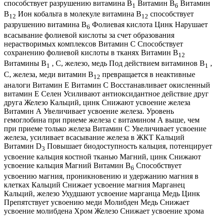
способствует разрушению витамина В
Витамин В
Витамин
1
6
В
Ион кобальта в молекуле витамина В
способствует
12
12
разрушению витамина В
Фолиевая кислота Цинк Нарушает
6
всасывание фолиевой кислоты за счет образования
нерастворимых комплексов Витамин С Способствует
сохранению фолиевой кислоты в тканях Витамин В
12
Витамины В
, С, железо, медь Под действием витаминов В
,
1
1
С, железа, меди витамин В
превращается в неактивные
12
аналоги Витамин Е Витамин С Восстанавливает окисленный
витамин Е Селен Усиливают антиоксидантное действие друг
друга Железо Кальций, цинк Снижают усвоение железа
Витамин А Увеличивает усвоение железа. Уровень
гемоглобина при приеме железа с витамином А выше, чем
при приеме только железа Витамин С Увеличивает усвоение
железа, усиливает всасывание железа в ЖКТ Кальций
Витамин D
Повышает биодоступность кальция, потенцирует
3
усвоение кальция костной тканью Магний, цинк Снижают
усвоение кальция Магний Витамин В
Способствует
6
усвоению магния, проникновению и удержанию магния в
клетках Кальций Снижает усвоение магния Марганец
Кальций, железо Ухудшают усвоение марганца Медь Цинк
Препятствует усвоению меди Молибден Медь Снижает
усвоение молибдена Хром Железо Снижает усвоение хрома