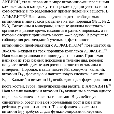
АКВИОН, стали первыми в мире витаминно-минеральными
комплексами, в которых учтены рекомендации ученых и по
совместному, и по раздельному приему полезных веществ. В
®
АЛФАВИТЕ
Наш малыш суточная доза необходимых
витаминов и минералов разделена на три порошка (№ 1, № 2,
№ 3). Витамины и минералы, которые должны поступать в
организм в разное время, находятся в разных порошках, а те,
которые следует принимать вместе, — в одном. В результате
соблюдения рекомендаций ученых эффективность
®
витаминной профилактики с АЛФАВИТОМ
повышается на
®
30–50%. Каждый из трех порошков комплекса АЛФАВИТ
Наш малыш упакован в индивидуальное саше. Принимая
напитки из трех разных порошков в течение дня, ребенок
получает необходимые для роста и развития витамины и
минералы. Порошок в саше-пакете №1 содержит: кальций,
витамин D
, фолиевую и пантотеновую кислоты, витамин
3
В
. Кальций и витамин D
необходимы для формирования и
12
3
®
роста костей, зубов, предупреждения рахита. В АЛФАВИТЕ
Наш малыш кальций и витамин D
включены в состав одного
3
порошка. Фолиевая кислота и витамин В
, действуя
12
синергично, обеспечивают нормальный рост и развитие
ребенка, улучшают аппетит. Также фолиевая кислота и
витамин В
требуются для функционирования нервных
12