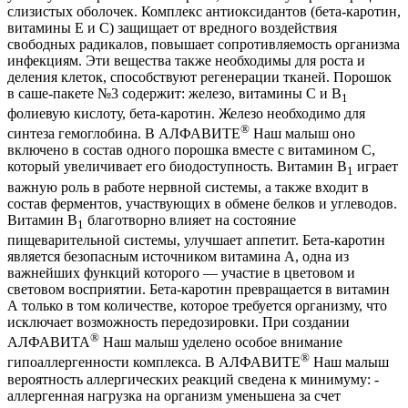
слизистых оболочек. Комплекс антиоксидантов (бета-каротин,
витамины Е и С) защищает от вредного воздействия
свободных радикалов, повышает сопротивляемость организма
инфекциям. Эти вещества также необходимы для роста и
деления клеток, способствуют регенерации тканей. Порошок
в саше-пакете №3 содержит: железо, витамины С и В
1
фолиевую кислоту, бета-каротин. Железо необходимо для
®
синтеза гемоглобина. В АЛФАВИТЕ
Наш малыш оно
включено в состав одного порошка вместе с витамином С,
который увеличивает его биодоступность. Витамин В
играет
1
важную роль в работе нервной системы, а также входит в
состав ферментов, участвующих в обмене белков и углеводов.
Витамин В
благотворно влияет на состояние
1
пищеварительной системы, улучшает аппетит. Бета-каротин
является безопасным источником витамина А, одна из
важнейших функций которого — участие в цветовом и
световом восприятии. Бета-каротин превращается в витамин
А только в том количестве, которое требуется организму, что
исключает возможность передозировки. При создании
®
АЛФАВИТА
Наш малыш уделено особое внимание
®
гипоаллергенности комплекса. В АЛФАВИТЕ
Наш малыш
вероятность аллергических реакций сведена к минимуму: -
аллергенная нагрузка на организм уменьшена за счет