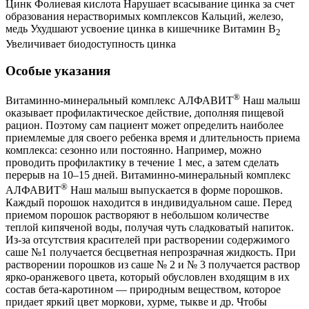
Цинк Фолиевая кислота Нарушает всасывание цинка за счет
образования нерастворимых комплексов Кальций, железо,
медь Ухудшают усвоение цинка в кишечнике Витамин В
2
Увеличивает биодоступность цинка
Особые указания
®
Витаминно-минеральный комплекс АЛФАВИТ
Наш малыш
оказывает профилактическое действие, дополняя пищевой
рацион. Поэтому сам пациент может определить наиболее
приемлемые для своего ребенка время и длительность приема
комплекса: сезонно или постоянно. Например, можно
проводить профилактику в течение 1 мес, а затем сделать
перерыв на 10–15 дней. Витаминно-минеральный комплекс
®
АЛФАВИТ
Наш малыш выпускается в форме порошков.
Каждый порошок находится в индивидуальном саше. Перед
приемом порошок растворяют в небольшом количестве
теплой кипяченой воды, получая чуть сладковатый напиток.
Из-за отсутствия красителей при растворении содержимого
саше №1 получается бесцветная непрозрачная жидкость. При
растворении порошков из саше № 2 и № 3 получается раствор
ярко-оранжевого цвета, который обусловлен входящим в их
состав бета-каротином — природным веществом, которое
придает яркий цвет моркови, хурме, тыкве и др. Чтобы