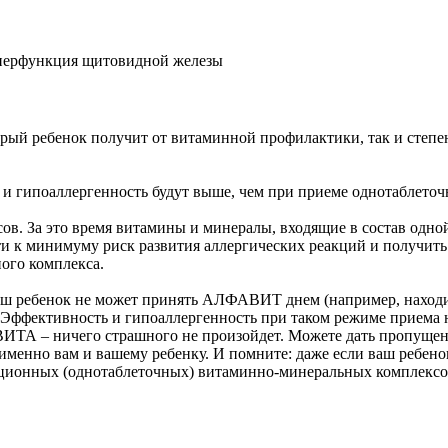
иперфункция щитовидной железы
рый ребенок получит от витаминной профилактики, так и степе
кт и гипоаллергенность будут выше, чем при приеме однотаблеточ
сов. За это время витамины и минералы, входящие в состав одной
и к минимуму риск развития аллергических реакций и получит
ого комплекса.
аш ребенок не может принять АЛФАВИТ днем (например, находит
. Эффективность и гипоаллергенность при таком режиме приема н
ИТА – ничего страшного не произойдет. Можете дать пропущен
енно вам и вашему ребенку. И помните: даже если ваш ребено
диционных (однотаблеточных) витаминно-минеральных комплексо