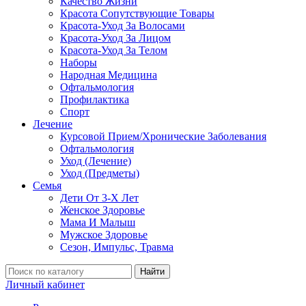
Качество Жизни
Красота Сопутствующие Товары
Красота-Уход За Волосами
Красота-Уход За Лицом
Красота-Уход За Телом
Наборы
Народная Медицина
Офтальмология
Профилактика
Спорт
Лечение
Курсовой Прием/Хронические Заболевания
Офтальмология
Уход (Лечение)
Уход (Предметы)
Семья
Дети От 3-Х Лет
Женское Здоровье
Мама И Малыш
Мужское Здоровье
Сезон, Импульс, Травма
Найти
Личный кабинет