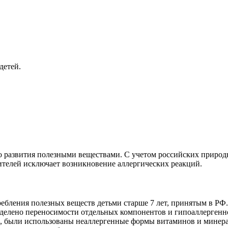
детей.
 развития полезными веществами. С учетом российских природн
ителей исключает возникновение аллергических реакций.
ления полезных веществ детьми старше 7 лет, принятым в РФ.
лено переносимости отдельных компонентов и гипоаллергенно
, были использованы неаллергенные формы витаминов и минерало