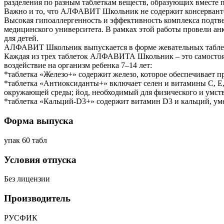
разделения по разным таблеткам веществ, образующих вместе 
Важно и то, что АЛФАВИТ Школьник не содержит консервантов
Высокая гипоаллергенность и эффективность комплекса подтв
медицинского университета. В рамках этой работы провели а
для детей.
АЛФАВИТ Школьник выпускается в форме жевательных таблет
Каждая из трех таблеток АЛФАВИТА Школьник – это самостоя
воздействие на организм ребенка 7–14 лет:
*таблетка «Железо+» содержит железо, которое обеспечивает 
*таблетка «Антиоксиданты+» включает селен и витамины С, Е
окружающей среды; йод, необходимый для физического и умств
*таблетка «Кальций-D3+» содержит витамин D3 и кальций, уме
Форма выпуска
упак 60 табл
Условия отпуска
Без лицензии
Производитель
РУСФИК