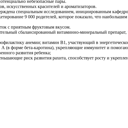
потенциально небезопасные пары.
, искусственных красителей и ароматизаторов.
ерждена специальным исследованием, инициированным кафедрой
нкетирование 9 000 родителей, которое показало, что наиболь
ок с приятным фруктовым вкусом.
тельный сбалансированный витаминно-минеральный препарат, к
профилактику анемии; витамин В1, участвующий в энергетическо
, А (в форме бета-каротина), укрепляющие иммунитет и помога
енного развития ребенка;
ньшающие риск развития рахита, способствует росту и укреплен