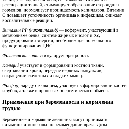
регенерации тканей, стимулирует образование стероидных
гормонов, нормализует проницаемость капилляров. Витамин
С повышает устойчивость организма к инфекциям, снижает
воспалительные реакции.
Витамин РР (никотинамид)
— кофермент, участвующий в
метаболизме белка, синтезе жирных кислот и Хс,
продуцировании энергии; необходим для нормального
функционирования ЦНС.
Фолиевая кислота
стимулирует эритропоэз.
Кальций
участвует в формировании костной ткани,
свертывании крови, передаче нервных импульсов,
сокращении скелетных и гладких мышц.
Фосфор,
наряду с кальцием, участвует в формировании костей
и зубов, а также в процессах энергетического обмена.
Применение при беременности и кормлении
грудью
Беременные и кормящие женщины могут принимать
витамины и минералы по рекомендации врача. Дозы