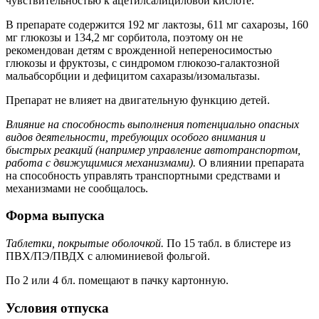
чувствительностью к ацетилсалициловой кислоте.
В препарате содержится 192 мг лактозы, 611 мг сахарозы, 160
мг глюкозы и 134,2 мг сорбитола, поэтому он не
рекомендован детям с врожденной непереносимостью
глюкозы и фруктозы, с синдромом глюкозо-галактозной
мальабсорбции и дефицитом сахаразы/изомальтазы.
Препарат не влияет на двигательную функцию детей.
Влияние на способность выполнения потенциально опасных
видов деятельности, требующих особого внимания и
быстрых реакций (например управление автотранспортом,
работа с движущимися механизмами).
О влиянии препарата
на способность управлять транспортными средствами и
механизмами не сообщалось.
Форма выпуска
Таблетки, покрытые оболочкой.
По 15 табл. в блистере из
ПВХ/ПЭ/ПВДХ с алюминиевой фольгой.
По 2 или 4 бл. помещают в пачку картонную.
Условия отпуска