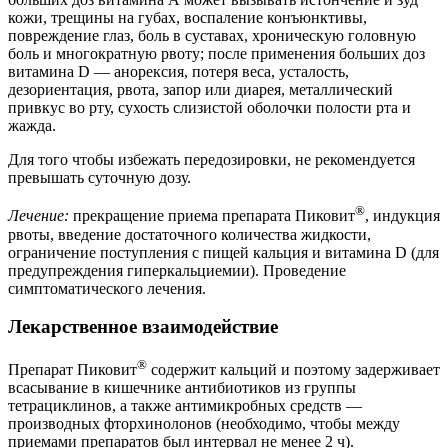
кожи, трещины на губах, воспаление конъюнктивы,
повреждение глаз, боль в суставах, хроническую головную
боль и многократную рвоту; после применения больших доз
витамина D — анорексия, потеря веса, усталость,
дезориентация, рвота, запор или диарея, металлический
привкус во рту, сухость слизистой оболочки полости рта и
жажда.
Для того чтобы избежать передозировки, не рекомендуется
превышать суточную дозу.
®
Лечение:
прекращение приема препарата Пиковит
, индукция
рвоты, введение достаточного количества жидкости,
ограничение поступления с пищей кальция и витамина D (для
предупреждения гиперкальциемии). Проведение
симптоматического лечения.
Лекарственное взаимодействие
®
Препарат Пиковит
содержит кальций и поэтому задерживает
всасывание в кишечнике антибиотиков из группы
тетрациклинов, а также антимикробных средств —
производных фторхинолонов (необходимо, чтобы между
приемами препаратов был интервал не менее 2 ч).