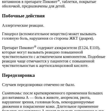
®
витаминов в препарате Пиковит
, таблетки, покрытые
оболочкой, предназначены для детей.
Побочные действия
Аллергические реакции.
Глицерол (вспомогательное вещество) может вызывать
головную боль, нарушения со стороны ЖКТ (диарея).
®
Препарат Пиковит
содержит азокрасители (Е124, Е110),
которые могут вызывать реакцию повышенной
чувствительности с астматическим компонентом. Подобные
реакции чаще отмечаются у пациентов с повышенной
чувствительностью к ацетилсалициловой кислоте.
Передозировка
Случаев передозировки отмечено не было.
Симптомы:
после кратковременного применения больших
доз витамина А — боль в животе, анорексия, рвота,
нарушение зрения, головная боль, некоординируемые
движения и покраснение кожи. Длительное применение
больших доз витамина А может вызывать истончение и зуд