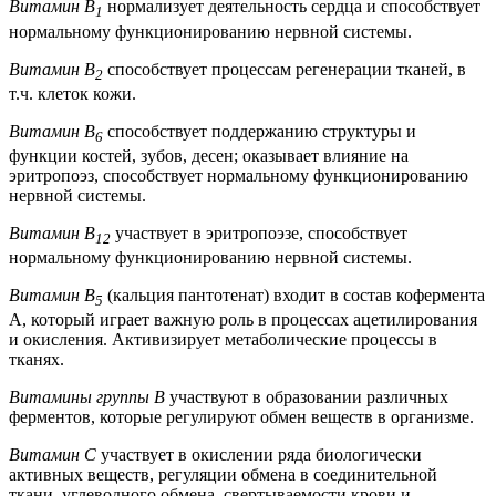
Витамин В
нормализует деятельность сердца и способствует
1
нормальному функционированию нервной системы.
Витамин В
способствует процессам регенерации тканей, в
2
т.ч. клеток кожи.
Витамин В
способствует поддержанию структуры и
6
функции костей, зубов, десен; оказывает влияние на
эритропоэз, способствует нормальному функционированию
нервной системы.
Витамин В
участвует в эритропоэзе, способствует
12
нормальному функционированию нервной системы.
Витамин B
(кальция пантотенат) входит в состав кофермента
5
А, который играет важную роль в процессах ацетилирования
и окисления. Активизирует метаболические процессы в
тканях.
Витамины группы В
участвуют в образовании различных
ферментов, которые регулируют обмен веществ в организме.
Витамин С
участвует в окислении ряда биологически
активных веществ, регуляции обмена в соединительной
ткани, углеводного обмена, свертываемости крови и