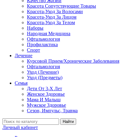
Качество Жизни
Красота Сопутствующие Товары
Красота-Уход За Волосами
Красота-Уход За Лицом
Красота-Уход За Телом
Наборы
Народная Медицина
Офтальмология
Профилактика
Спорт
Лечение
Курсовой Прием/Хронические Заболевания
Офтальмология
Уход (Лечение)
Уход (Предметы)
Семья
Дети От 3-Х Лет
Женское Здоровье
Мама И Малыш
Мужское Здоровье
Сезон, Импульс, Травма
Найти
Личный кабинет