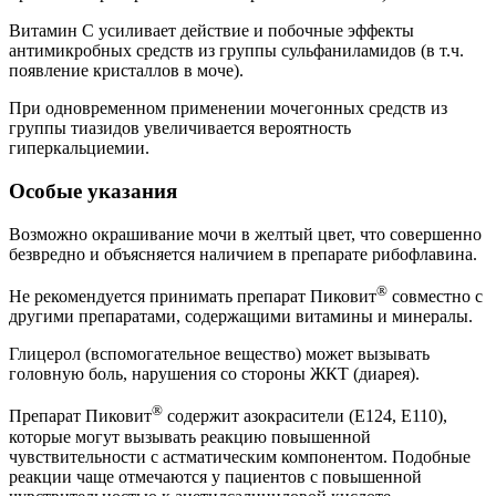
Витамин С усиливает действие и побочные эффекты
антимикробных средств из группы сульфаниламидов (в т.ч.
появление кристаллов в моче).
При одновременном применении мочегонных средств из
группы тиазидов увеличивается вероятность
гиперкальциемии.
Особые указания
Возможно окрашивание мочи в желтый цвет, что совершенно
безвредно и объясняется наличием в препарате рибофлавина.
®
Не рекомендуется принимать препарат Пиковит
совместно с
другими препаратами, содержащими витамины и минералы.
Глицерол (вспомогательное вещество) может вызывать
головную боль, нарушения со стороны ЖКТ (диарея).
®
Препарат Пиковит
содержит азокрасители (Е124, Е110),
которые могут вызывать реакцию повышенной
чувствительности с астматическим компонентом. Подобные
реакции чаще отмечаются у пациентов с повышенной