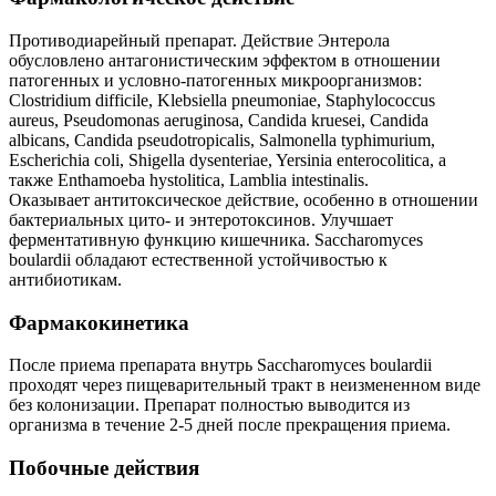
Противодиарейный препарат. Действие Энтерола
обусловлено антагонистическим эффектом в отношении
патогенных и условно-патогенных микроорганизмов:
Clostridium difficile, Klebsiella pneumoniae, Staphylococcus
aureus, Pseudomonas aeruginosa, Candida kruesei, Candida
albicans, Candida pseudotropicalis, Salmonella typhimurium,
Escherichia coli, Shigella dysenteriae, Yersinia enterocolitica, а
также Enthamoeba hystolitica, Lamblia intestinalis.
Оказывает антитоксическое действие, особенно в отношении
бактериальных цито- и энтеротоксинов. Улучшает
ферментативную функцию кишечника. Saccharomyces
boulardii обладают естественной устойчивостью к
антибиотикам.
Фармакокинетика
После приема препарата внутрь Saccharomyces boulardii
проходят через пищеварительный тракт в неизмененном виде
без колонизации. Препарат полностью выводится из
организма в течение 2-5 дней после прекращения приема.
Побочные действия