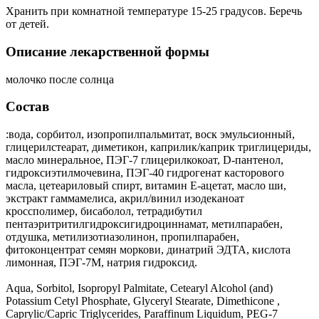
Хранить при комнатной температуре 15-25 градусов. Беречь
от детей.
Описание лекарственной формы
молочко после солнца
Состав
:вода, сорбитол, изопропилпальмитат, воск эмульсионный,
глицерилстеарат, диметикон, каприлик/каприк триглицериды,
масло минеральное, ПЭГ-7 глицерилкокоат, D-пантенол,
гидроксиэтилмочевина, ПЭГ-40 гидрогенат касторового
масла, цетеариловый спирт, витамин Е-ацетат, масло ши,
экстракт гаммамелиса, акрил/винил изодеканоат
кроссполимер, бисаболол, тетрадибутил
пентаэритритилгидроксигидроциннамат, метилпарабен,
отдушка, метилизотиазолинон, пропилпарабен,
фитоконцентрат семян моркови, динатрий ЭДТА, кислота
лимонная, ПЭГ-7М, натрия гидроксид.
Aqua, Sorbitol, Isopropyl Palmitate, Cetearyl Alcohol (and)
Potassium Cetyl Phosphate, Glyceryl Stearate, Dimethicone ,
Сaprylic/Capric Triglycerides, Paraffinum Liquidum, PEG-7