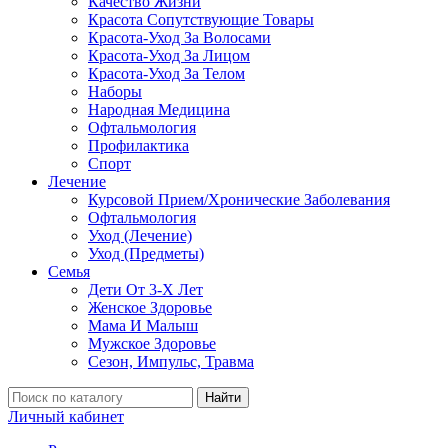
Качество Жизни
Красота Сопутствующие Товары
Красота-Уход За Волосами
Красота-Уход За Лицом
Красота-Уход За Телом
Наборы
Народная Медицина
Офтальмология
Профилактика
Спорт
Лечение
Курсовой Прием/Хронические Заболевания
Офтальмология
Уход (Лечение)
Уход (Предметы)
Семья
Дети От 3-Х Лет
Женское Здоровье
Мама И Малыш
Мужское Здоровье
Сезон, Импульс, Травма
Найти
Личный кабинет