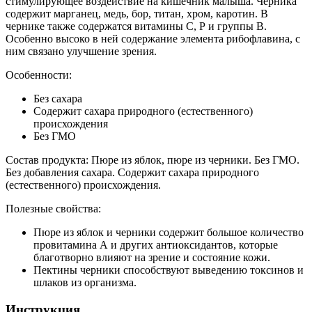
стимулирующее воздействие на кишечник малыша. Черника
содержит марганец, медь, бор, титан, хром, каротин. В
чернике также содержатся витамины С, Р и группы В.
Особенно высоко в ней содержание элемента рибофлавина, с
ним связано улучшение зрения.
Особенности:
Без сахара
Содержит сахара природного (естественного)
происхождения
Без ГМО
Состав продукта: Пюре из яблок, пюре из черники. Без ГМО.
Без добавления сахара. Содержит сахара природного
(естественного) происхождения.
Полезные свойства:
Пюре из яблок и черники содержит большое количество
провитамина А и других антиоксидантов, которые
благотворно влияют на зрение и состояние кожи.
Пектины черники способствуют выведению токсинов и
шлаков из организма.
Инструкция