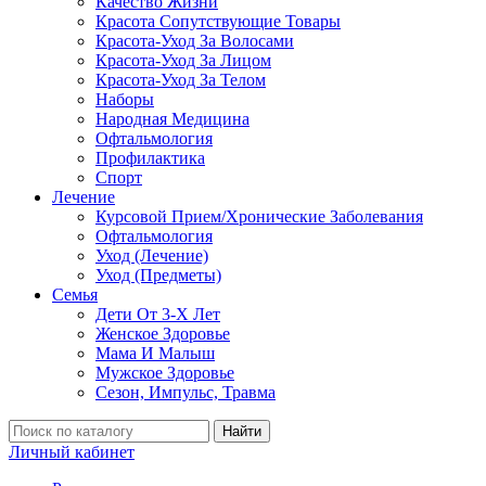
Качество Жизни
Красота Сопутствующие Товары
Красота-Уход За Волосами
Красота-Уход За Лицом
Красота-Уход За Телом
Наборы
Народная Медицина
Офтальмология
Профилактика
Спорт
Лечение
Курсовой Прием/Хронические Заболевания
Офтальмология
Уход (Лечение)
Уход (Предметы)
Семья
Дети От 3-Х Лет
Женское Здоровье
Мама И Малыш
Мужское Здоровье
Сезон, Импульс, Травма
Найти
Личный кабинет