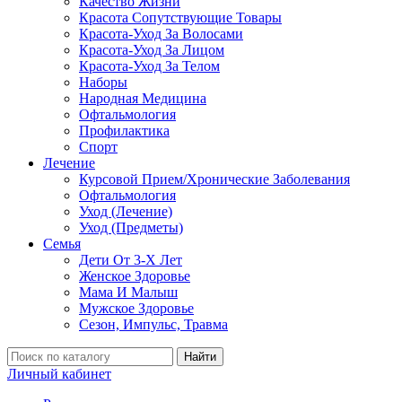
Качество Жизни
Красота Сопутствующие Товары
Красота-Уход За Волосами
Красота-Уход За Лицом
Красота-Уход За Телом
Наборы
Народная Медицина
Офтальмология
Профилактика
Спорт
Лечение
Курсовой Прием/Хронические Заболевания
Офтальмология
Уход (Лечение)
Уход (Предметы)
Семья
Дети От 3-Х Лет
Женское Здоровье
Мама И Малыш
Мужское Здоровье
Сезон, Импульс, Травма
Найти
Личный кабинет