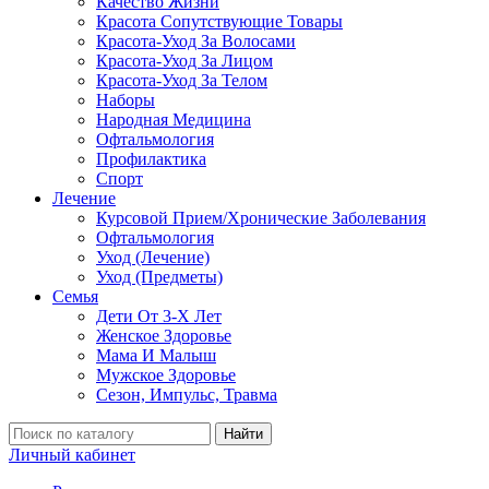
Качество Жизни
Красота Сопутствующие Товары
Красота-Уход За Волосами
Красота-Уход За Лицом
Красота-Уход За Телом
Наборы
Народная Медицина
Офтальмология
Профилактика
Спорт
Лечение
Курсовой Прием/Хронические Заболевания
Офтальмология
Уход (Лечение)
Уход (Предметы)
Семья
Дети От 3-Х Лет
Женское Здоровье
Мама И Малыш
Мужское Здоровье
Сезон, Импульс, Травма
Найти
Личный кабинет