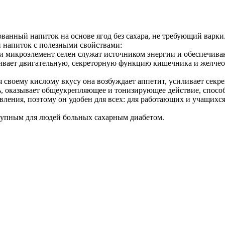
анный напиток на основе ягод без сахара, не требующий варки
напиток с полезными свойствами:
 и микроэлемент селен служат источником энергии и обеспечив
ливает двигательную, секреторную функцию кишечника и желчео
своему кислому вкусу она возбуждает аппетит, усиливает секр
, оказывает общеукрепляющее и тонизирующее действие, спосо
ения, поэтому он удобен для всех: для работающих и учащихся
тупным для людей больных сахарным диабетом.