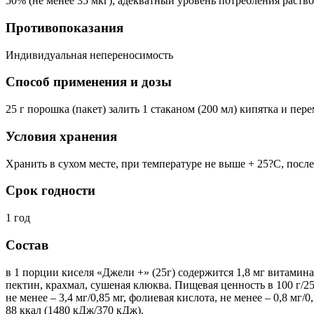
50% (не менее 35 мкг); адекватный уровень потребления раство
Противопоказания
Индивидуальная непереносимость
Способ применения и дозы
25 г порошка (пакет) залить 1 стаканом (200 мл) кипятка и пер
Условия хранения
Хранить в сухом месте, при температуре не выше + 25?С, посл
Срок годности
1 год
Состав
в 1 порции киселя «Джели +» (25г) содержится 1,8 мг витамина 
пектин, крахмал, сушеная клюква. Пищевая ценность в 100 г/25 г:
не менее – 3,4 мг/0,85 мг, фолиевая кислота, не менее – 0,8 мг/
88 ккал (1480 кДж/370 кДж).