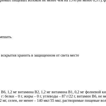
римых пищевых волокон не менее чем на 15% (не менее 0,3 г), ф
емешать.
е вскрытия хранить в защищенном от света месте
В6, 1,2 мг витамина В2, 1,2 мг витамина В1, 0,2 мг фолиевой ки
 белки – 0 г, жиры – 0 г, углеводы – 87 г/22 г, витамин В6, не м
0,2 мг, селен, не менее – 140 мкг/35 мкг, растворимые пищевые воло