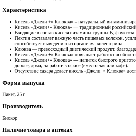
Характеристика
Кисель «Джели +» Клюква» – натуральный витаминизиров
Кисель «Джели+» Клюква» — традиционный российский 
Входящие в состав киселя витамины группы В, фруктоза
Пектин составляет важную часть пищевых волокон, уси
способствует выведению из организма холестерина.
Клюква — превосходный диетический продукт, благодаря 
Кисель «Джели +» Клюква» повышает работоспособность
Кисель «Джели+» Клюква» — напиток быстрого приготовл
дороге, дома, на работе в офисе (вместо чая или кофе).
Отсутствие сахара делает кисель «Джели+» Клюква» дос
Форма выпуска
Пакет, 25 г
Производитель
Биокор
Наличие товара в аптеках