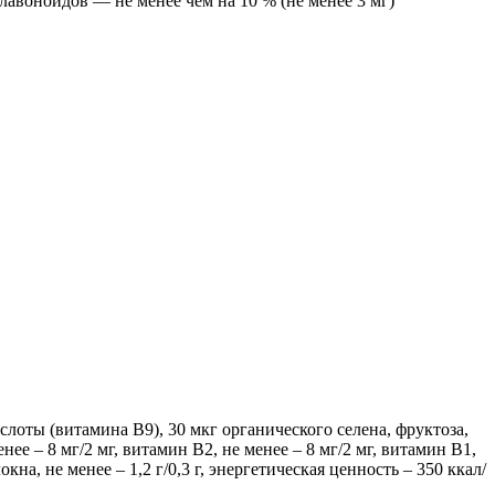
лавоноидов — не менее чем на 10 % (не менее 3 мг)
слоты (витамина В9), 30 мкг органического селена, фруктоза,
енее – 8 мг/2 мг, витамин В2, не менее – 8 мг/2 мг, витамин В1,
кна, не менее – 1,2 г/0,3 г, энергетическая ценность – 350 ккал/