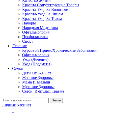
Качество Жизни
Красота Сопутствующие Товары
Красота-Уход За Волосами
Красота-Уход За Лицом
Красота-Уход За Телом
Наборы
Народная Медицина
Офтальмология
Профилактика
Спорт
Лечение
Курсовой Прием/Хронические Заболевания
Офтальмология
Уход (Лечение)
Уход (Предметы)
Семья
Дети От 3-Х Лет
Женское Здоровье
Мама И Малыш
Мужское Здоровье
Сезон, Импульс, Травма
Найти
Личный кабинет