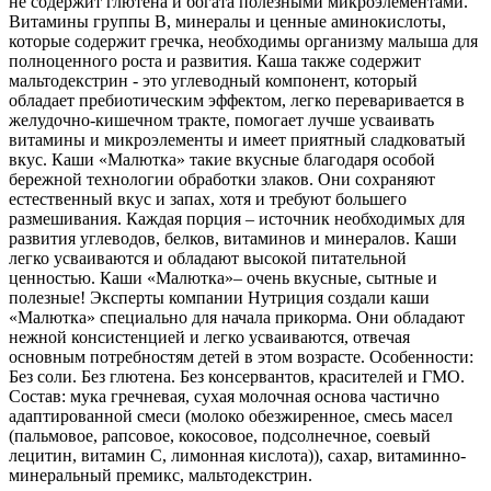
не содержит глютена и богата полезными микроэлементами.
Витамины группы В, минералы и ценные аминокислоты,
которые содержит гречка, необходимы организму малыша для
полноценного роста и развития. Каша также содержит
мальтодекстрин - это углеводный компонент, который
обладает пребиотическим эффектом, легко переваривается в
желудочно-кишечном тракте, помогает лучше усваивать
витамины и микроэлементы и имеет приятный сладковатый
вкус. Каши «Малютка» такие вкусные благодаря особой
бережной технологии обработки злаков. Они сохраняют
естественный вкус и запах, хотя и требуют большего
размешивания. Каждая порция – источник необходимых для
развития углеводов, белков, витаминов и минералов. Каши
легко усваиваются и обладают высокой питательной
ценностью. Каши «Малютка»– очень вкусные, сытные и
полезные! Эксперты компании Нутриция создали каши
«Малютка» специально для начала прикорма. Они обладают
нежной консистенцией и легко усваиваются, отвечая
основным потребностям детей в этом возрасте. Особенности:
Без соли. Без глютена. Без консервантов, красителей и ГМО.
Состав: мука гречневая, сухая молочная основа частично
адаптированной смеси (молоко обезжиренное, смесь масел
(пальмовое, рапсовое, кокосовое, подсолнечное, соевый
лецитин, витамин С, лимонная кислота)), сахар, витаминно-
минеральный премикс, мальтодекстрин.