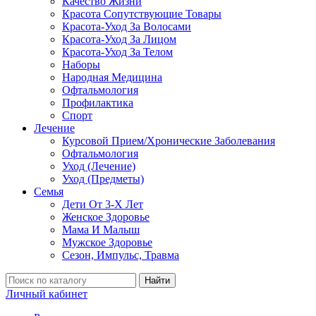
Качество Жизни
Красота Сопутствующие Товары
Красота-Уход За Волосами
Красота-Уход За Лицом
Красота-Уход За Телом
Наборы
Народная Медицина
Офтальмология
Профилактика
Спорт
Лечение
Курсовой Прием/Хронические Заболевания
Офтальмология
Уход (Лечение)
Уход (Предметы)
Семья
Дети От 3-Х Лет
Женское Здоровье
Мама И Малыш
Мужское Здоровье
Сезон, Импульс, Травма
Найти
Личный кабинет