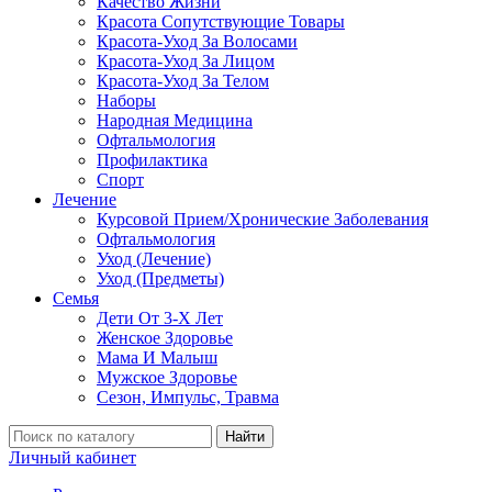
Качество Жизни
Красота Сопутствующие Товары
Красота-Уход За Волосами
Красота-Уход За Лицом
Красота-Уход За Телом
Наборы
Народная Медицина
Офтальмология
Профилактика
Спорт
Лечение
Курсовой Прием/Хронические Заболевания
Офтальмология
Уход (Лечение)
Уход (Предметы)
Семья
Дети От 3-Х Лет
Женское Здоровье
Мама И Малыш
Мужское Здоровье
Сезон, Импульс, Травма
Найти
Личный кабинет