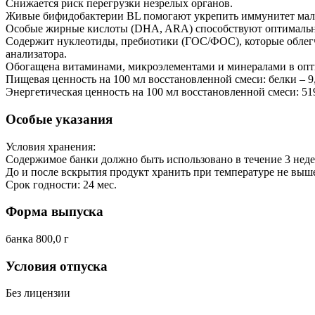
Снижается риск перегрузки незрелых органов.
Живые бифидобактерии BL помогают укрепить иммунитет ма
Особые жирные кислоты (DHA, ARA) способствуют оптимально
Содержит нуклеотиды, пребиотики (ГОС/ФОС), которые облегч
анализатора.
Обогащена витаминами, микроэлементами и минералами в опт
Пищевая ценность на 100 мл восстановленной смеси: белки – 9,6 
Энергетическая ценность на 100 мл восстановленной смеси: 51
Особые указания
Условия хранения:
Содержимое банки должно быть использовано в течение 3 недел
До и после вскрытия продукт хранить при температуре не выше
Срок годности: 24 мес.
Форма выпуска
банка 800,0 г
Условия отпуска
Без лицензии