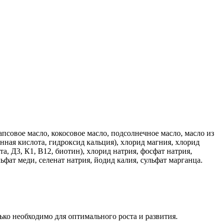
псовое масло, кокосовое масло, подсолнечное масло, масло из
нная кислота, гидроксид кальция), хлорид магния, хлорид
а, Д3, К1, В12, биотин), хлорид натрия, фосфат натрия,
ьфат меди, селенат натрия, йодид калия, сульфат марганца.
ко необходимо для оптимального роста и развития.