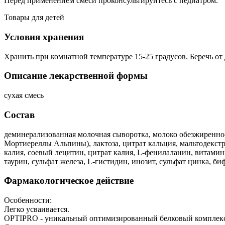
Перед применением смеси проконсультируйтесь с педиатром.
Товары для детей
Условия хранения
Хранить при комнатной температуре 15-25 градусов. Беречь от 
Описание лекарственной формы
сухая смесь
Состав
деминерализованная молочная сыворотка, молоко обезжиренное,
Мортиереллы Альпины), лактоза, цитрат кальция, мальтодекстр
калия, соевый лецитин, цитрат калия, L-фенилаланин, витамины 
таурин, сульфат железа, L-гистидин, инозит, сульфат цинка, би
Фармакологическое действие
Особенности:
Легко усваивается.
OPTIPRO - уникальный оптимизированный белковый комплекс, б