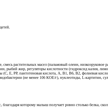
детей.
 смесь растительных масел (пальмовый олеин, низкоэруковое ра
ин, рыбий жир, регуляторы кислотности (гидроксид калия, лимо
(С, Е, РР, пантотеновая кислота, А, В1, В6, В2, фолиевая кислот
фидобактерии (не менее 106 КОЕ/г), нуклеотиды, L-картитин, сул
лагодаря которому малыш получает ровно столько белка, сколь