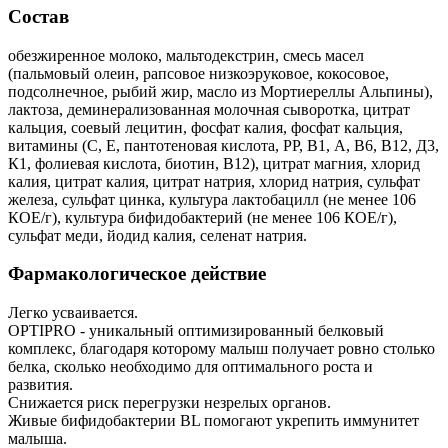
Состав
обезжиренное молоко, мальтодекстрин, смесь масел
(пальмовый олеин, рапсовое низкоэруковое, кокосовое,
подсолнечное, рыбий жир, масло из Мортиереллы Альпины),
лактоза, деминерализованная молочная сыворотка, цитрат
кальция, соевый лецитин, фосфат калия, фосфат кальция,
витамины (С, Е, пантотеновая кислота, РР, В1, А, В6, В12, Д3,
К1, фолиевая кислота, биотин, В12), цитрат магния, хлорид
калия, цитрат калия, цитрат натрия, хлорид натрия, сульфат
железа, сульфат цинка, культура лактобацилл (не менее 106
КОЕ/г), культура бифидобактерий (не менее 106 КОЕ/г),
сульфат меди, йодид калия, селенат натрия.
Фармакологическое действие
Легко усваивается.
OPTIPRO - уникальный оптимизированный белковый
комплекс, благодаря которому малыш получает ровно столько
белка, сколько необходимо для оптимального роста и
развития.
Снижается риск перегрузки незрелых органов.
Живые бифидобактерии BL помогают укрепить иммунитет
малыша.