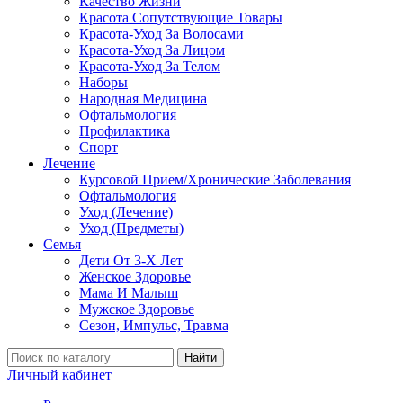
Качество Жизни
Красота Сопутствующие Товары
Красота-Уход За Волосами
Красота-Уход За Лицом
Красота-Уход За Телом
Наборы
Народная Медицина
Офтальмология
Профилактика
Спорт
Лечение
Курсовой Прием/Хронические Заболевания
Офтальмология
Уход (Лечение)
Уход (Предметы)
Семья
Дети От 3-Х Лет
Женское Здоровье
Мама И Малыш
Мужское Здоровье
Сезон, Импульс, Травма
Найти
Личный кабинет