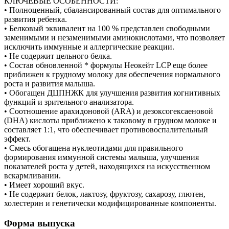
КЛЮЧЕВЫЕ ОСОБЕННОСТИ:
• Полноценный, сбалансированный состав для оптимального
развития ребенка.
• Белковый эквивалент на 100 % представлен свободными
заменимыми и незаменимыми аминокислотами, что позволяет
исключить иммунные и аллергические реакции.
• Не содержит цельного белка.
• Состав обновленной * формулы Неокейт LCP еще более
приближен к грудному молоку для обеспечения нормального
роста и развития малыша.
• Обогащен ДЦПНЖК для улучшения развития когнитивных
функций и зрительного анализатора.
• Соотношение арахидоновой (ARA) и дезоксогексаеновой
(DHA) кислоты приближено к таковому в грудном молоке и
составляет 1:1, что обеспечивает противовоспалительный
эффект.
• Смесь обогащена нуклеотидами для правильного
формирования иммунной системы малыша, улучшения
показателей роста у детей, находящихся на искусственном
вскармливании.
• Имеет хороший вкус.
• Не содержит белок, лактозу, фруктозу, сахарозу, глютен,
холестерин и генетически модифицированные компоненты.
Форма выпуска