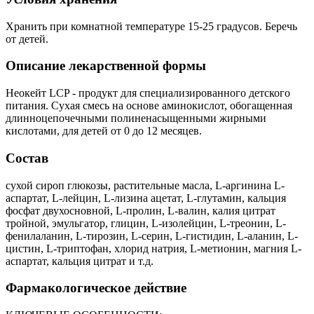
Хранить при комнатной температуре 15-25 градусов. Беречь
от детей.
Описание лекарственной формы
Неокейт LCP - продукт для специализированного детского
питания. Сухая смесь на основе аминокислот, обогащенная
длинноцепочечными полиненасыщенными жирными
кислотами, для детей от 0 до 12 месяцев.
Состав
сухой сироп глюкозы, растительные масла, L-аргинина L-
аспартат, L-лейцин, L-лизина ацетат, L-глутамин, кальция
фосфат двухосновной, L-пролин, L-валин, калия цитрат
тройной, эмульгатор, глицин, L-изолейцин, L-треонин, L-
фенилаланин, L-тирозин, L-серин, L-гистидин, L-аланин, L-
цистин, L-триптофан, хлорид натрия, L-метионин, магния L-
аспартат, кальция цитрат и т.д.
Фармакологическое действие