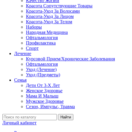
Качество Жизни
Красота Сопутствующие Товары
Красота-Уход За Волосами
Красота-Уход За Лицом
Красота-Уход За Телом
Наборы
Народная Медицина
Офтальмология
Профилактика
Спорт
Лечение
Курсовой Прием/Хронические Заболевания
Офтальмология
Уход (Лечение)
Уход (Предметы)
Семья
Дети От 3-Х Лет
Женское Здоровье
Мама И Малыш
Мужское Здоровье
Сезон, Импульс, Травма
Найти
Личный кабинет