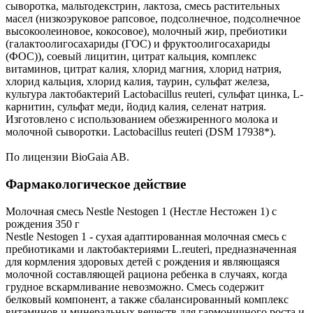
сыворотка, мальтодекстрин, лактоза, смесь растительных
масел (низкоэруковое рапсовое, подсолнечное, подсолнечное
высокоолеиновое, кокосовое), молочный жир, пребиотики
(галактоолигосахариды (ГОС) и фруктоолигосахариды
(ФОС)), соевый лицитин, цитрат кальция, комплекс
витаминов, цитрат калия, хлорид магния, хлорид натрия,
хлорид кальция, хлорид калия, таурин, сульфат железа,
культура лактобактерий Lactobacillus reuteri, сульфат цинка, L-
карнитин, сульфат меди, йодид калия, селенат натрия.
Изготовлено с использованием обезжиренного молока и
молочной сыворотки. Lactobacillus reuteri (DSM 17938*).
По лицензии BioGaia AB.
Фармакологическое действие
Молочная смесь Nestle Nestogen 1 (Нестле Нестожен 1) с
рождения 350 г
Nestle Nestogen 1 - сухая адаптированная молочная смесь с
пребиотиками и лактобактериями L.reuteri, предназначенная
для кормления здоровых детей с рождения и являющаяся
молочной составляющей рациона ребенка в случаях, когда
грудное вскармливание невозможно. Смесь содержит
белковый компонент, а также сбалансированный комплекс
витаминов и минеральных веществ для гармоничного роста и