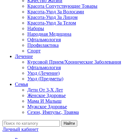
Качество Жизни
Красота Сопутствующие Товары
Красота-Уход За Волосами
Красота-Уход За Лицом
Красота-Уход За Телом
Наборы
Народная Медицина
Офтальмология
Профилактика
Спорт
Лечение
Курсовой Прием/Хронические Заболевания
Офтальмология
Уход (Лечение)
Уход (Предметы)
Семья
Дети От 3-Х Лет
Женское Здоровье
Мама И Малыш
Мужское Здоровье
Сезон, Импульс, Травма
Найти
Личный кабинет