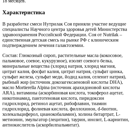
18 месяцев.
Характеристика
В разработке смеси Нутрилак Соя приняли участие ведущие
специалисты Научного центра здоровья детей Министерства
здравоохранения Российской Федерации. Соя от Nutrilak –
единственная детская смесь на рынке РФ с клиническим
подтверждением лечения галактоземии.
Состав: Глюкозный сироп, растительные масла (кокосовое,
пальмовое, соевое, кукурузное), изолят соевого белка,
минеральные вещества (хлорид натрия, хлорид магния,
цитрат калия, фосфат калия, цитрат натрия, сульфат цинка,
сульфат железа, сульфат меди, йодид калия, селенит натрия),
рыбный жир (источник докозагексаеновой кислоты DHA),
масло Mortierella Alpina (источник арахидоновой кислоты
ARA), витамины (аскорбиновая кислота, токоферол ацетат,
никотинамид, пантотеновая кислота, пиридоксин
гидрохлорид, ретинол ацетат, рибофлавин, тиамин
гидрохлорид, фолиевая кислота, филлохинон, d-биотин,
холекальциферол, цианокобаламин), холина битартрат, L-
метионин, эмульгатор (лецитин), таурин, инозит, L-карнитин,
антиокислитель (аскорбилпальмитат).