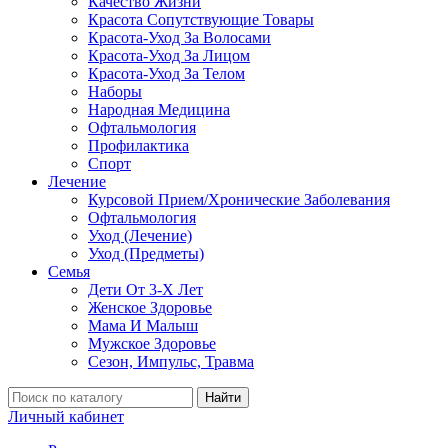
Качество Жизни
Красота Сопутствующие Товары
Красота-Уход За Волосами
Красота-Уход За Лицом
Красота-Уход За Телом
Наборы
Народная Медицина
Офтальмология
Профилактика
Спорт
Лечение
Курсовой Прием/Хронические Заболевания
Офтальмология
Уход (Лечение)
Уход (Предметы)
Семья
Дети От 3-Х Лет
Женское Здоровье
Мама И Малыш
Мужское Здоровье
Сезон, Импульс, Травма
Найти
Личный кабинет