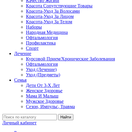
Качество Жизни
Красота Сопутствующие Товары
Красота-Уход За Волосами
Красота-Уход За Лицом
Красота-Уход За Телом
Наборы
Народная Медицина
Офтальмология
Профилактика
Спорт
Лечение
Курсовой Прием/Хронические Заболевания
Офтальмология
Уход (Лечение)
Уход (Предметы)
Семья
Дети От 3-Х Лет
Женское Здоровье
Мама И Малыш
Мужское Здоровье
Сезон, Импульс, Травма
Найти
Личный кабинет