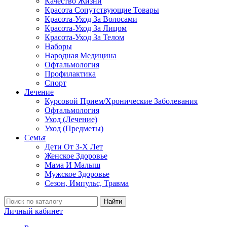
Качество Жизни
Красота Сопутствующие Товары
Красота-Уход За Волосами
Красота-Уход За Лицом
Красота-Уход За Телом
Наборы
Народная Медицина
Офтальмология
Профилактика
Спорт
Лечение
Курсовой Прием/Хронические Заболевания
Офтальмология
Уход (Лечение)
Уход (Предметы)
Семья
Дети От 3-Х Лет
Женское Здоровье
Мама И Малыш
Мужское Здоровье
Сезон, Импульс, Травма
Найти
Личный кабинет