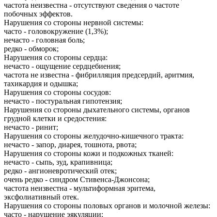
частота неизвестна - отсутствуют сведения о частоте
побочных эффектов.
Нарушения со стороны нервной системы:
часто - головокружение (1,3%);
нечасто - головная боль;
редко - обморок;
Нарушения со стороны сердца:
нечасто - ощущение сердцебиения;
частота не известна - фибрилляция предсердий, аритмия,
тахикардия и одышка;
Нарушения со стороны сосудов:
нечасто - постуральная гипотензия;
Нарушения со стороны дыхательного системы, органов
грудной клетки и средостения:
нечасто - ринит;
Нарушения со стороны желудочно-кишечного тракта:
нечасто - запор, диарея, тошнота, рвота;
Нарушения со стороны кожи и подкожных тканей:
нечасто - сыпь, зуд, крапивница;
редко - ангионевротический отек;
очень редко - синдром Стивенса-Джонсона;
частота неизвестна - мультиформная эритема,
эксфолиативный отек.
Нарушения со стороны половых органов и молочной железы:
часто - нарушение эякуляции;