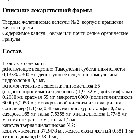
Описание лекарственной формы
Твердые желатиновые капсулы № 2, корпус и крышечка
желтого цвета.
Содержимое капсул - белые или почти белые сферические
гранулы.
Состав
1 капсула содержит:
действующее вещество: Тамсулозин субстанция-пеллеты
0,133% - 300 мг: действующее вещество: тамсулозина
гидрохлорид 0,4 мг,
вспомогательные вещества: гипромеллоза Е5
(гидроксипропилметилцеллюлоза) 1,9132 мг, дибутилфталат
0,2088 мг, крахмал 55 мг, макрогол 6000 (полиэтиленгликоль
6000) 6,2058 мг, метакриловой кислоты и этилакрилата
сополимер (1:1) 62,0585 мг, натрия лаурилсульфат 0,2 мг,
сахароза 165 мг, тальк 7,5358 мг, этилцеллюлоза 1,7748 мг,
магния стеарат 1,5 мг, тальк 1,5 мг.
капсула твердая желатиновая №2:
корпус - желатин 37,3478 мг, железа оксид желтый 0,381 1 мг,
титана диоксид 0,3811 мг;