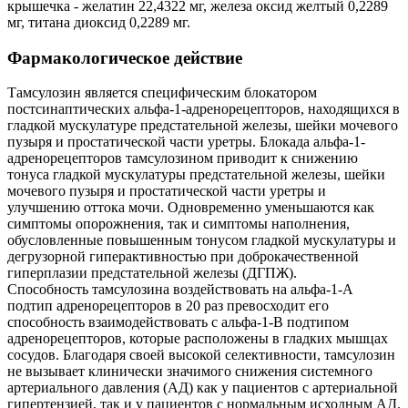
крышечка - желатин 22,4322 мг, железа оксид желтый 0,2289
мг, титана диоксид 0,2289 мг.
Фармакологическое действие
Тамсулозин является специфическим блокатором
постсинаптических альфа-1-адренорецепторов, находящихся в
гладкой мускулатуре предстательной железы, шейки мочевого
пузыря и простатической части уретры. Блокада альфа-1-
адренорецепторов тамсулозином приводит к снижению
тонуса гладкой мускулатуры предстательной железы, шейки
мочевого пузыря и простатической части уретры и
улучшению оттока мочи. Одновременно уменьшаются как
симптомы опорожнения, так и симптомы наполнения,
обусловленные повышенным тонусом гладкой мускулатуры и
дегрузорной гиперактивностью при доброкачественной
гиперплазии предстательной железы (ДГПЖ).
Способность тамсулозина воздействовать на альфа-1-А
подтип адренорецепторов в 20 раз превосходит его
способность взаимодействовать с альфа-1-В подтипом
адренорецепторов, которые расположены в гладких мышцах
сосудов. Благодаря своей высокой селективности, тамсулозин
не вызывает клинически значимого снижения системного
артериального давления (АД) как у пациентов с артериальной
гипертензией, так и у пациентов с нормальным исходным АД.