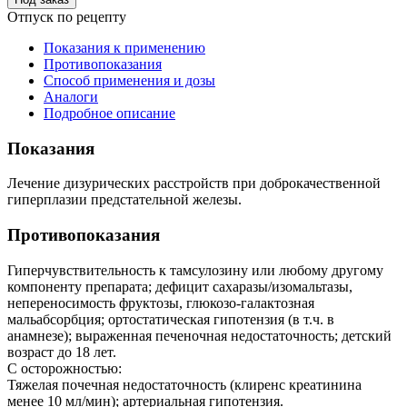
Отпуск по рецепту
Показания к применению
Противопоказания
Способ применения и дозы
Аналоги
Подробное описание
Показания
Лечение дизурических расстройств при доброкачественной
гиперплазии предстательной железы.
Противопоказания
Гиперчувствительность к тамсулозину или любому другому
компоненту препарата; дефицит сахаразы/изомальтазы,
непереносимость фруктозы, глюкозо-галактозная
мальабсорбция; ортостатическая гипотензия (в т.ч. в
анамнезе); выраженная печеночная недостаточность; детский
возраст до 18 лет.
С осторожностью:
Тяжелая почечная недостаточность (клиренс креатинина
менее 10 мл/мин); артериальная гипотензия.