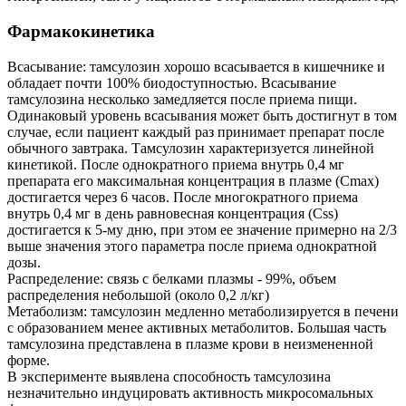
Фармакокинетика
Всасывание: тамсулозин хорошо всасывается в кишечнике и
обладает почти 100% биодоступностью. Всасывание
тамсулозина несколько замедляется после приема пищи.
Одинаковый уровень всасывания может быть достигнут в том
случае, если пациент каждый раз принимает препарат после
обычного завтрака. Тамсулозин характеризуется линейной
кинетикой. После однократного приема внутрь 0,4 мг
препарата его максимальная концентрация в плазме (Сmах)
достигается через 6 часов. После многократного приема
внутрь 0,4 мг в день равновесная концентрация (Css)
достигается к 5-му дню, при этом ее значение примерно на 2/3
выше значения этого параметра после приема однократной
дозы.
Распределение: связь с белками плазмы - 99%, объем
распределения небольшой (около 0,2 л/кг)
Метаболизм: тамсулозин медленно метаболизируется в печени
с образованием менее активных метаболитов. Большая часть
тамсулозина представлена в плазме крови в неизмененной
форме.
В эксперименте выявлена способность тамсулозина
незначительно индуцировать активность микросомальных