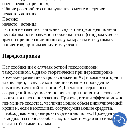
очень редко - приапизм;
Общие расстройства и нарушения в месте введения:
нечасто - астения;
Прочие:
нечасто - астения;
частота неизвестна - описаны случаи интраоперационной
нестабильности радужной оболочки глаза (синдром узкого
зрачка) при операции по поводу катаракты и глаукомы у
пациентов, принимавших тамсулозин.
Передозировка
Нет сообщений о случаях острой передозировки
тамсулозином. Однако теоретически при передозировке
возможно развитие острого снижения АД и компенсаторной
тахикардии, в случае которой необходимо проведение
симптоматической терапии. АД и частота сердечных
сокращений могут восстановиться при принятии человеком
горизонтального положения. При отсутствии эффекта можно
применить средства, увеличивающие объем циркулирующей
крови и, если необходимо, сосудосуживающие средства.
Необходимо контролировать функцию почек. Проведение
гемодиализа нецелесообразно, так как тамсулозин сильно
связан с белками плазмы.