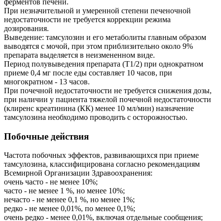
ферментов печени.
При незначительной и умеренной степени печеночной
недостаточности не требуется коррекции режима
дозирования.
Выведение: тамсулозин и его метаболиты главным образом
выводятся с мочой, при этом приблизительно около 9%
препарата выделяется в неизмененном виде.
Период полувыведения препарата (Т1/2) при однократном
приеме 0,4 мг после еды составляет 10 часов, при
многократном - 13 часов.
При почечной недостаточности не требуется снижения дозы,
при наличии у пациента тяжелой почечной недостаточности
(клиренс креатинина (КК) менее 10 мл/мин) назначение
тамсулозина необходимо проводить с осторожностью.
Побочные действия
Частота побочных эффектов, развивающихся при приеме
тамсулозина, классифицирована согласно рекомендациям
Всемирной Организации Здравоохранения:
очень часто - не менее 10%;
часто - не менее 1 %, но менее 10%;
нечасто - не менее 0,1 %, но менее 1%;
редко - не менее 0,01%, по менее 0,1%;
очень редко - менее 0,01%, включая отдельные сообщения;