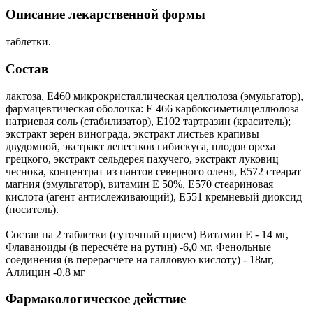
Описание лекарственной формы
таблетки.
Состав
лактоза, Е460 микрокристаллическая целлюлоза (эмульгатор),
фармацевтическая оболочка: Е 466 карбоксиметилцеллюлоза
натриевая соль (стабилизатор), Е102 тартразин (краситель);
экстракт зерен винограда, экстракт листьев крапивы
двудомной, экстракт лепестков гибискуса, плодов ореха
грецкого, экстракт сельдерея пахучего, экстракт луковиц
чеснока, концентрат из пантов северного оленя, Е572 стеарат
магния (эмульгатор), витамин Е 50%, Е570 стеариновая
кислота (агент антислеживающий), Е551 кремневый диоксид
(носитель).
Состав на 2 таблетки (суточный прием) Витамин Е - 14 мг,
Флаваноиды (в пересчёте на рутин) -6,0 мг, Фенольные
соединения (в перерасчете на галловую кислоту) - 18мг,
Аллицин -0,8 мг
Фармакологическое действие