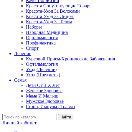
Качество Жизни
Красота Сопутствующие Товары
Красота-Уход За Волосами
Красота-Уход За Лицом
Красота-Уход За Телом
Наборы
Народная Медицина
Офтальмология
Профилактика
Спорт
Лечение
Курсовой Прием/Хронические Заболевания
Офтальмология
Уход (Лечение)
Уход (Предметы)
Семья
Дети От 3-Х Лет
Женское Здоровье
Мама И Малыш
Мужское Здоровье
Сезон, Импульс, Травма
Найти
Личный кабинет