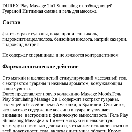
DUREX Play Massage 2in1 Stimulating с возбуждающей
Гуараной Интимная смазка и гель для массажа
Состав
фитоэкстракт гуараны, вода, пропиленгликоль,
гидроксиэтилцеллюлоза, бензойная кислота, натрий сахарин,
гидроксид натрия
Не содержат спермициды и не являются контрацептивом.
Фармакологическое действие
Это мягкий и шелковистый стимулирующий массажный гель
с экстрактом гуараны и нежным ароматом, возбуждающим
ваши чувства.
Durex представляет новую коллекцию Massage Moods.Гель
Play Stimulating Massage 2 в 1 содержит экстракт гуараны,
растущей в бассейне реки Амазонки, в Бразилии. Считается,
что высокое содержание кофеина в гуаране улучшает
внимание, настроение и физическую выносливость! Гель Play
Stimulating Massage 2 в 1 имеет мягкую и шелковистую
текстуру и настолько деликатен, что может использоваться по
всей поверхности тела, включая интимные области.Кроме