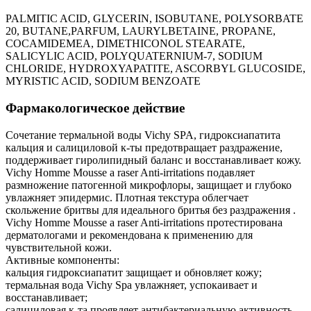
PALMITIC ACID, GLYCERIN, ISOBUTANE, POLYSORBATE
20, BUTANE,PARFUM, LAURYLBETAINE, PROPANE,
COCAMIDEMEA, DIMETHICONOL STEARATE,
SALICYLIC ACID, POLYQUATERNIUM-7, SODIUM
CHLORIDE, HYDROXYAPATITE, ASCORBYL GLUCOSIDE,
MYRISTIC ACID, SODIUM BENZOATE
Фармакологическое действие
Сочетание термальной воды Vichy SPA, гидроксиапатита
кальция и салициловой к-ты предотвращает раздражение,
поддерживает гиролипидный баланс и восстанавливает кожу.
Vichy Homme Mousse a raser Anti-irritations подавляет
размножение патогенной микрофлоры, защищает и глубоко
увлажняет эпидермис. Плотная текстура облегчает
скольжение бритвы для идеального бритья без раздражения .
Vichy Homme Mousse a raser Anti-irritations протестирована
дерматологами и рекомендована к применению для
чувствительной кожи.
Активные компоненты:
кальция гидроксиапатит защищает и обновляет кожу;
термальная вода Vichy Spa увлажняет, успокаивает и
восстанавливает;
салициловая к-та проявляет антибактериальную активность,