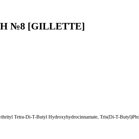
 №8 [GILLETTE]
rityl Tetra-Di-T-Butyl Hydroxyhydrocinnamate, Tris(Di-T-Butyl)Phosp