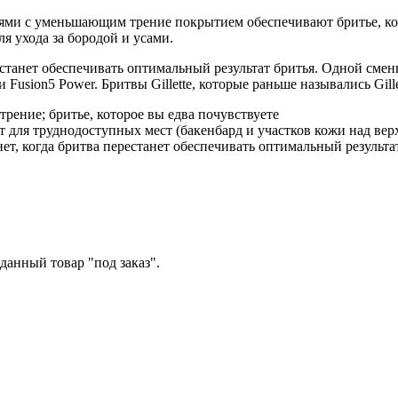
звиями с уменьшающим трение покрытием обеспечивают бритье, к
ля ухода за бородой и усами.
станет обеспечивать оптимальный результат бритья. Одной смен
Fusion5 Power. Бритвы Gillette, которые раньше назывались Gille
трение; бритье, которое вы едва почувствуете
 для труднодоступных мест (бакенбард и участков кожи над вер
т, когда бритва перестанет обеспечивать оптимальный результа
данный товар "под заказ".