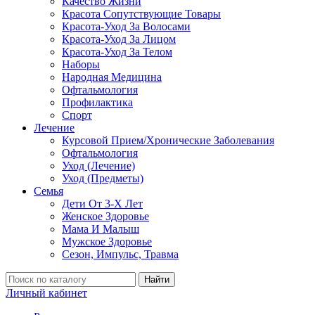
Качество Жизни
Красота Сопутствующие Товары
Красота-Уход За Волосами
Красота-Уход За Лицом
Красота-Уход За Телом
Наборы
Народная Медицина
Офтальмология
Профилактика
Спорт
Лечение
Курсовой Прием/Хронические Заболевания
Офтальмология
Уход (Лечение)
Уход (Предметы)
Семья
Дети От 3-Х Лет
Женское Здоровье
Мама И Малыш
Мужское Здоровье
Сезон, Импульс, Травма
Найти
Личный кабинет