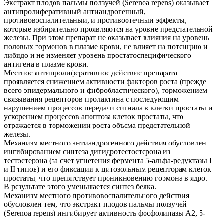
Экстракт плодов пальмы ползучей (Serenoa repens) оказывает
антипролиферативный антиандрогенный,
противовоспалительный, и противоотечный эффекты,
которые избирательно проявляются на уровне предстательной
железы. При этом препарат не оказывает влияния на уровень
половых гормонов в плазме крови, не влияет на потенцию и
либидо и не изменяет уровень простатоспецифического
антигена в плазме крови.
Местное антипролиферативное действие препарата
проявляется снижением активности факторов роста (прежде
всего эпидермального и фибробластического), торможением
связывания рецепторов пролактина с последующим
нарушением процессов передачи сигнала в клетки простаты и
ускорением процессов апоптоза клеток простаты, что
отражается в торможении роста объема предстательной
железы.
Механизм местного антиандрогенного действия обусловлен
ингибированием синтеза дигидротестостерона из
тестостерона (за счет угнетения фермента 5-альфа-редуктазы I
и II типов) и его фиксации к цитозольным рецепторам клеток
простаты, что препятствует проникновению гормона в ядро.
В результате этого уменьшается синтез белка.
Механизм местного противовоспалительного действия
обусловлен тем, что экстракт плодов пальмы ползучей
(Serenoa repens) ингибирует активность фосфолипазы А2, 5-