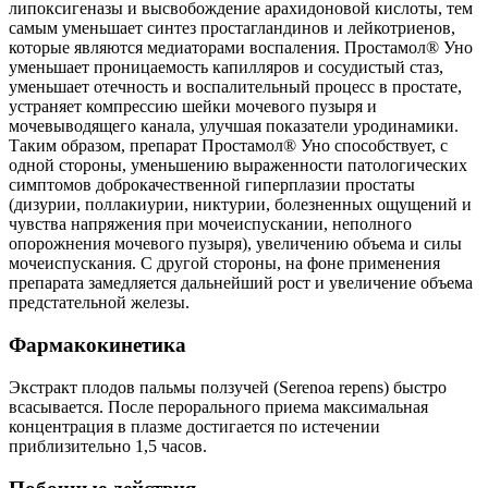
липоксигеназы и высвобождение арахидоновой кислоты, тем
самым уменьшает синтез простагландинов и лейкотриенов,
которые являются медиаторами воспаления. Простамол® Уно
уменьшает проницаемость капилляров и сосудистый стаз,
уменьшает отечность и воспалительный процесс в простате,
устраняет компрессию шейки мочевого пузыря и
мочевыводящего канала, улучшая показатели уродинамики.
Таким образом, препарат Простамол® Уно способствует, с
одной стороны, уменьшению выраженности патологических
симптомов доброкачественной гиперплазии простаты
(дизурии, поллакиурии, никтурии, болезненных ощущений и
чувства напряжения при мочеиспускании, неполного
опорожнения мочевого пузыря), увеличению объема и силы
мочеиспускания. С другой стороны, на фоне применения
препарата замедляется дальнейший рост и увеличение объема
предстательной железы.
Фармакокинетика
Экстракт плодов пальмы ползучей (Serenoa repens) быстро
всасывается. После перорального приема максимальная
концентрация в плазме достигается по истечении
приблизительно 1,5 часов.