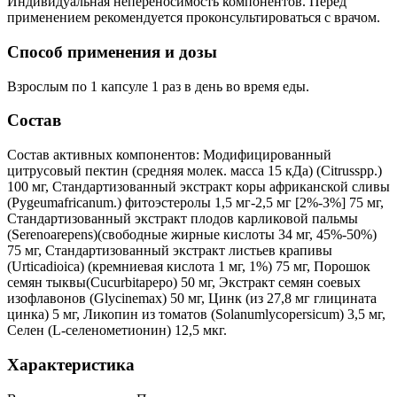
Индивидуальная непереносимость компонентов. Перед
применением рекомендуется проконсультироваться с врачом.
Способ применения и дозы
Взрослым по 1 капсуле 1 раз в день во время еды.
Состав
Состав активных компонентов: Модифицированный
цитрусовый пектин (средняя молек. масса 15 кДа) (Citrusspp.)
100 мг, Стандартизованный экстракт коры африканской сливы
(Pygeumafricanum.) фитоэстеролы 1,5 мг-2,5 мг [2%-3%] 75 мг,
Стандартизованный экстракт плодов карликовой пальмы
(Serenoarepens)(свободные жирные кислоты 34 мг, 45%-50%)
75 мг, Стандартизованный экстракт листьев крапивы
(Urticadioica) (кремниевая кислота 1 мг, 1%) 75 мг, Порошок
семян тыквы(Cucurbitapepo) 50 мг, Экстракт семян соевых
изофлавонов (Glycinemax) 50 мг, Цинк (из 27,8 мг глицината
цинка) 5 мг, Ликопин из томатов (Solanumlycopersicum) 3,5 мг,
Селен (L-селенометионин) 12,5 мкг.
Характеристика