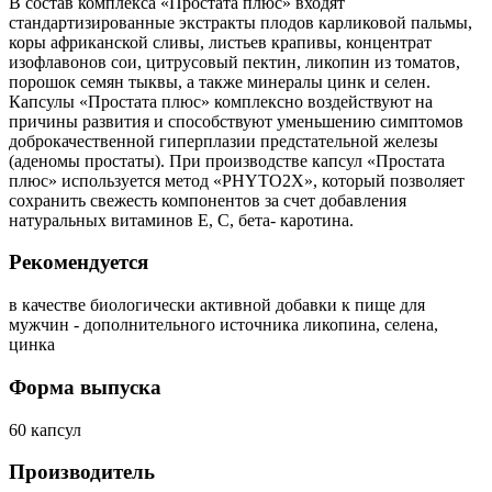
В состав комплекса «Простата плюс» входят
стандартизированные экстракты плодов карликовой пальмы,
коры африканской сливы, листьев крапивы, концентрат
изофлавонов сои, цитрусовый пектин, ликопин из томатов,
порошок семян тыквы, а также минералы цинк и селен.
Капсулы «Простата плюс» комплексно воздействуют на
причины развития и способствуют уменьшению симптомов
доброкачественной гиперплазии предстательной железы
(аденомы простаты). При производстве капсул «Простата
плюс» используется метод «PHYTO2X», который позволяет
сохранить свежесть компонентов за счет добавления
натуральных витаминов Е, С, бета- каротина.
Рекомендуется
в качестве биологически активной добавки к пище для
мужчин - дополнительного источника ликопина, селена,
цинка
Форма выпуска
60 капсул
Производитель