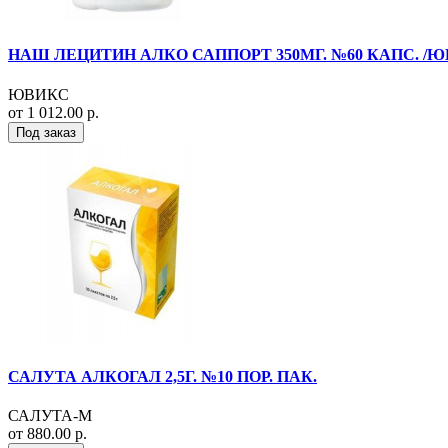
НАШ ЛЕЦИТИН АЛКО САППОРТ 350МГ. №60 КАПС. /
ЮВИКС
от 1 012.00 р.
Под заказ
САЛУТА АЛКОГАЛ 2,5Г. №10 ПОР. ПАК.
САЛУТА-М
от 880.00 р.