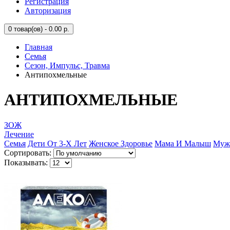
Регистрация
Авторизация
0
товар(ов) - 0.00 р.
Главная
Семья
Сезон, Импульс, Травма
Антипохмельные
АНТИПОХМЕЛЬНЫЕ
ЗОЖ
Лечение
Семья
Дети От 3-Х Лет
Женское Здоровье
Мама И Малыш
Мужс
Сортировать:
Показывать: