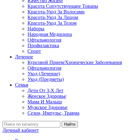
Качество Жизни
Красота Сопутствующие Товары
Красота-Уход За Волосами
Красота-Уход За Лицом
Красота-Уход За Телом
Наборы
Народная Медицина
Офтальмология
Профилактика
Спорт
Лечение
Курсовой Прием/Хронические Заболевания
Офтальмология
Уход (Лечение)
Уход (Предметы)
Семья
Дети От 3-Х Лет
Женское Здоровье
Мама И Малыш
Мужское Здоровье
Сезон, Импульс, Травма
Найти
Личный кабинет