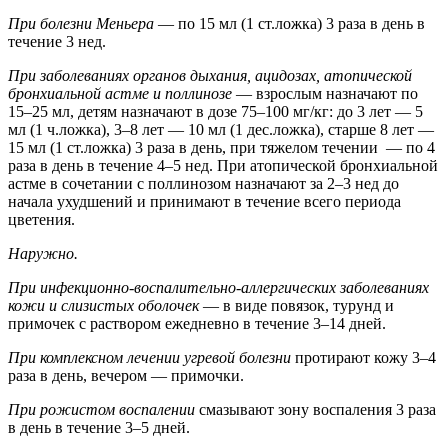
При болезни Меньера
— по 15 мл (1 ст.ложка) 3 раза в день в
течение 3 нед.
При заболеваниях органов дыхания, ацидозах, атопической
бронхиальной астме и поллинозе
— взрослым назначают по
15–25 мл, детям назначают в дозе 75–100 мг/кг: до 3 лет — 5
мл (1 ч.ложка), 3–8 лет — 10 мл (1 дес.ложка), старше 8 лет —
15 мл (1 ст.ложка) 3 раза в день, при тяжелом течении — по 4
раза в день в течение 4–5 нед. При атопической бронхиальной
астме в сочетании с поллинозом назначают за 2–3 нед до
начала ухудшений и принимают в течение всего периода
цветения.
Наружно.
При инфекционно-воспалительно-аллергических заболеваниях
кожи и слизистых оболочек
— в виде повязок, турунд и
примочек с раствором ежедневно в течение 3–14 дней.
При комплексном лечении угревой болезни
протирают кожу 3–4
раза в день, вечером — примочки.
При рожистом воспалении
смазывают зону воспаления 3 раза
в день в течение 3–5 дней.