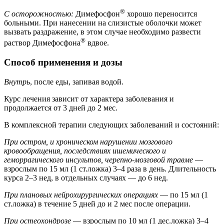
®
С осторожностью:
Димефосфон
хорошо переносится
больными. При нанесении на слизистые оболочки может
вызвать раздражение, в этом случае необходимо развести
®
раствор Димефосфона
вдвое.
Способ применения и дозы
Внутрь
, после еды, запивая водой.
Курс лечения зависит от характера заболевания и
продолжается от 3 дней до 2 мес.
В комплексной терапии следующих заболеваний и состояний:
При остром, и хроническом нарушении мозгового
кровообращения, последствиях ишемического и
геморрагического инсультов, черепно-мозговой травме
—
взрослым по 15 мл (1 ст.ложка) 3–4 раза в день. Длительность
курса 2–3 нед, в отдельных случаях — до 6 нед.
При плановых нейрохирургических операциях
— по 15 мл (1
ст.ложка) в течение 5 дней до и 2 мес после операции.
При остеохондрозе
— взрослым по 10 мл (1 дес.ложка) 3–4