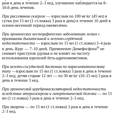
раза в день в течение 2–3 нед, улучшение наблюдается на 8–
10-й день лечения.
При рассеянном склерозе
— взрослым по 100 мг/кг (45 мл) в
сутки (по 15 мл (1 ст.ложка) 3 раза в день) в течение 10 дней в
осенне-весенний период ежемесячно.
При хронических неспецифических заболеваниях легких с
признаками дыхательной и легочно-сердечной
недостаточности
— взрослым по 15 мл (1 ст.ложке) 3–4 раза
®
в день. Курс — 7–10 дней. Применение Димефосфона
не
снимает приступов удушья и не влияет на частоту
использования аэрозолей бета-адреномиметиков.
При вегето-сосудистой дистонии по парасимпатическому
типу
—взрослым по 15 мл (1 ст.ложка) 3 раза в день в течение
2–3 нед, детям старше 12 лет — по 50 мг/кг (10–15 мл) 3 раза в
день в течение 3 нед.
При хронической цереброваскуляторной недостаточности
вследствие атеросклероза и гипертонической болезни
— по 15
мл (1 ст.ложка) 3 раза в день в течение 2–3 нед.
При мигрени
— по 15 мл (1 ст.ложка) 3 раза в день в течение
2–3 нед.