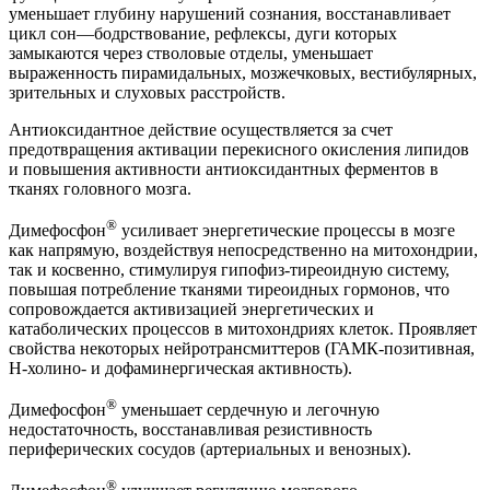
уменьшает глубину нарушений сознания, восстанавливает
цикл сон—бодрствование, рефлексы, дуги которых
замыкаются через стволовые отделы, уменьшает
выраженность пирамидальных, мозжечковых, вестибулярных,
зрительных и слуховых расстройств.
Антиоксидантное действие осуществляется за счет
предотвращения активации перекисного окисления липидов
и повышения активности антиоксидантных ферментов в
тканях головного мозга.
®
Димефосфон
усиливает энергетические процессы в мозге
как напрямую, воздействуя непосредственно на митохондрии,
так и косвенно, стимулируя гипофиз-тиреоидную систему,
повышая потребление тканями тиреоидных гормонов, что
сопровождается активизацией энергетических и
катаболических процессов в митохондриях клеток. Проявляет
свойства некоторых нейротрансмиттеров (ГАМК-позитивная,
Н-холино- и дофаминергическая активность).
®
Димефосфон
уменьшает сердечную и легочную
недостаточность, восстанавливая резистивность
периферических сосудов (артериальных и венозных).
®