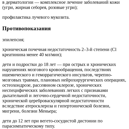
в дерматологии — комплексное лечение заболеваний кожи
(угри, жирная себорея, розовые угри);
профилактика лучевого мукозита.
Противопоказания
эпилепсия;
хроническая почечная недостаточность 2–3-й степени (Cl
креатинина менее 40 мл/мин);
дети и подростки до 18 лет — при острых и хронических
нарушениях мозгового кровообращения, последствиях
ишемического и геморрагического инсультов, черепно-
мозговых травмах, плановых нейрохирургических операциях,
остеохондрозе, рассеянном склерозе, хронических
неспецифических заболеваниях легких с признаками
дыхательной и легочно-сердечной недостаточности,
хронической цереброваскулярной недостаточности
вследствие атеросклероза и гипертонической болезни,
мигрени, болезни Меньера;
дети до 12 лет при вегето-сосудистой дистонии по
парасимпатическому типу.