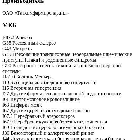
Производитель
ОАО «Татхимфармпрепараты»
МКБ
E87.2 Ацидоз
G35 Рассеянный склероз
G43 Мигрень
G45 Преходящие транзиторные церебральные ишемические
приступы [атаки] и родственные синдромы
G90 Расстройства вегетативной [автономной] нервной
системы
H81.0 Болезнь Меньера
I10 Эссенциальная (первичная) гипертензия
I15 Вторичная гипертензия
I27 Другие формы легочно-сердечной недостаточности
I61 Внутримозговое кровоизлияние
I63 Инфаркт мозга
I67 Другие цереброваскулярные болезни
I67.2 Церебральный атеросклероз
I67.9 Цереброваскулярная болезнь неуточненная
I69 Последствия цереброваскулярных болезней
J30 Вазомоторный и аллергический ринит
J44 Другая хроническая обструктивная легочная болезнь