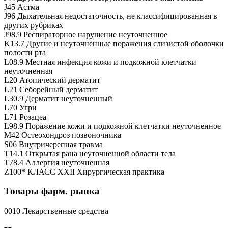
J45 Астма
J96 Дыхательная недостаточность, не классифицированная в
других рубриках
J98.9 Респираторное нарушение неуточненное
K13.7 Другие и неуточненные поражения слизистой оболочки
полости рта
L08.9 Местная инфекция кожи и подкожной клетчатки
неуточненная
L20 Атопический дерматит
L21 Себорейный дерматит
L30.9 Дерматит неуточненный
L70 Угри
L71 Розацеа
L98.9 Поражение кожи и подкожной клетчатки неуточненное
M42 Остеохондроз позвоночника
S06 Внутричерепная травма
T14.1 Открытая рана неуточненной области тела
T78.4 Аллергия неуточненная
Z100* КЛАСС XXII Хирургическая практика
Товары фарм. рынка
0010 Лекарственные средства