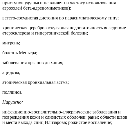
приступов удушья и не влияет на частоту использования
аэрозолей бета-адреномиметиков);
вегето-сосудистая дистония по парасимпатическому типу;
хроническая цереброваскулярная недостаточность вследствие
атеросклероза и гипертонической болезни;
мигрень;
болезнь Меньера;
заболевания органов дыхания;
ацидозы;
атопическая бронхиальная астма;
поллиноз.
Наружно:
инфекционно-воспалительно-аллергические заболевания и
повреждения кожи и слизистых оболочек: раны; области швов
и места выхода спиц Илизарова; рожистое воспаление;