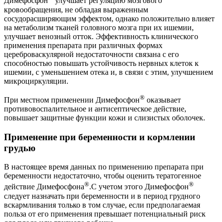
Димефосфон
улучшает регуляцию мозгового
кровообращения, не обладая выраженным
сосудорасширяющим эффектом, однако положительно влияет
на метаболизм тканей головного мозга при их ишемии,
улучшает венозный отток. Эффективность клинического
применения препарата при различных формах
цереброваскулярной недостаточности связана с его
способностью повышать устойчивость нервных клеток к
ишемии, с уменьшением отека и, в связи с этим, улучшением
микроциркуляции.
®
При местном применении Димефосфон
оказывает
противовоспалительное и антисептическое действие,
повышает защитные функции кожи и слизистых оболочек.
Применение при беременности и кормлении
грудью
В настоящее время данных по применению препарата при
беременности недостаточно, чтобы оценить тератогенное
®
®
действие Димефосфона
.С учетом этого Димефосфон
следует назначать при беременности и в период грудного
вскармливания только в том случае, если предполагаемая
польза от его применения превышает потенциальный риск