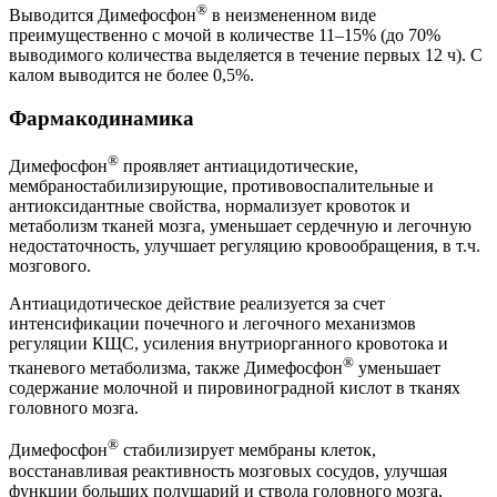
®
Выводится Димефосфон
в неизмененном виде
преимущественно с мочой в количестве 11–15% (до 70%
выводимого количества выделяется в течение первых 12 ч). С
калом выводится не более 0,5%.
Фармакодинамика
®
Димефосфон
проявляет антиацидотические,
мембраностабилизирующие, противовоспалительные и
антиоксидантные свойства, нормализует кровоток и
метаболизм тканей мозга, уменьшает сердечную и легочную
недостаточность, улучшает регуляцию кровообращения, в т.ч.
мозгового.
Антиацидотическое действие реализуется за счет
интенсификации почечного и легочного механизмов
регуляции КЩС, усиления внутриорганного кровотока и
®
тканевого метаболизма, также Димефосфон
уменьшает
содержание молочной и пировиноградной кислот в тканях
головного мозга.
®
Димефосфон
стабилизирует мембраны клеток,
восстанавливая реактивность мозговых сосудов, улучшая
функции больших полушарий и ствола головного мозга,