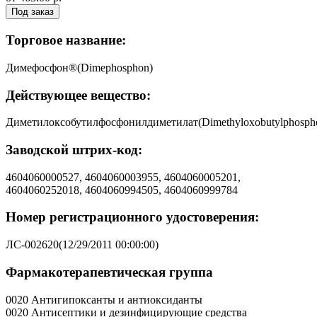
Под заказ
Торговое название:
Димефосфон®(Dimephosphon)
Действующее вещество:
Диметилоксобутилфосфонилдиметилат(Dimethyloxobutylphospho
Заводской штрих-код:
4604060000527, 4604060003955, 4604060005201,
4604060252018, 4604060994505, 4604060999784
Номер регистрационного удостоверения:
ЛС-002620(12/29/2011 00:00:00)
Фармакотерапевтическая группа
0020 Антигипоксанты и антиоксиданты
0020 Антисептики и дезинфицирующие средства