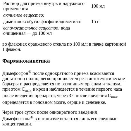
Раствор для приема внутрь и наружного
100 мл
применения
активное вещество:
диметилоксобутилфосфонилдиметилат
15 г
вспомогательное вещество:
вода
очищенная — до 100 мл
во флаконах оранжевого стекла по 100 мл; в пачке картонной
1 флакон.
Фармакокинетика
®
Димефосфон
после однократного приема всасывается
достаточно полно, легко проникает через гистогематические
барьеры и распределяется по различным органам и тканям,
при этом C
в крови наблюдается в течение первого часа
max
после введения препарата; через 3 ч после введения C
max
определяется в головном мозге, сердце и селезенке.
Через трое суток после однократного введения
®
Димефосфона
в организме остаются лишь его следовые
концентрации.