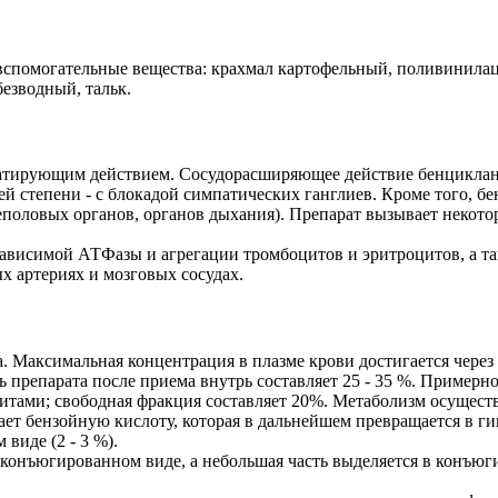
вспомогательные вещества: крахмал картофельный, поливинилацет
езводный, тальк.
тирующим действием. Сосудорасширяющее действие бенциклана 
й степени - с блокадой симпатических ганглиев. Кроме того, б
еполовых органов, органов дыхания). Препарат вызывает некот
зависимой АТФазы и агрегации тромбоцитов и эритроцитов, а т
х артериях и мозговых сосудах.
Максимальная концентрация в плазме крови достигается через 2 -
ь препарата после приема внутрь составляет 25 - 35 %. Пример
итами; свободная фракция составляет 20%. Метаболизм осуществ
ает бензойную кислоту, которая в дальнейшем превращается в г
виде (2 - 3 %).
конъюгированном виде, а небольшая часть выделяется в конъюг