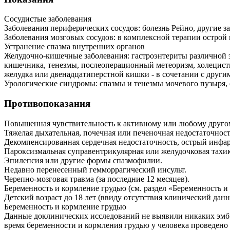
Сосудистые заболевания
Заболевания периферических сосудов: болезнь Рейно, другие з
Заболевания мозговых сосудов: в комплексной терапии острой
Устранение спазма внутренних органов
Желудочно-кишечные заболевания: гастроэнтериты различной 
кишечника, тенезмы, послеоперационный метеоризм, холецисти
желудка или двенадцатиперстной кишки - в сочетании с друг
Урологические синдромы: спазмы и тенезмы мочевого пузыря, 
Противопоказания
Повышенная чувствительность к активному или любому друго
Тяжелая дыхательная, почечная или печеночная недостаточност
Декомпенсированная сердечная недостаточность, острый инфар
Пароксизмальная суправентрикулярная или желудочковая тахи
Эпилепсия или другие формы спазмофилии.
Недавно перенесенный гемморрагический инсульт.
Черепно-мозговая травма (за последние 12 месяцев).
Беременность и кормление грудью (см. раздел «Беременность и
Детский возраст до 18 лет (ввиду отсутствия клинический данн
Беременность и кормление грудью
Данные доклинических исследований не выявили никаких эмбр
время беременности и кормления грудью у человека проведено