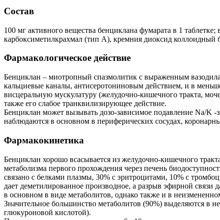
Состав
100 мг активного вещества бенциклана фумарата в 1 таблетке; 
карбоксиметилкрахмал (тип А), кремния диоксид коллоидный б
Фармакологическое действие
Бенциклан – миотропный спазмолитик с выраженным вазодила
кальциевые каналы, антисеротониновым действием, и в меньше
висцеральную мускулатуру (желудочно-кишечного тракта, моч
также его слабое транквилизирующее действие.
Бенциклан может вызывать дозо-зависимое подавление Na/K -
наблюдаются в основном в периферических сосудах, коронарны
Фармакокинетика
Бенциклан хорошо всасывается из желудочно-кишечного тракта. 
метаболизма первого прохождения через печень биодоступност
связано с белками плазмы, 30% с эритроцитами, 10% с тромбоц
дает деметилированное производное, а разрыв эфирной связи д
в основном в виде метаболитов, однако также и в неизмененном 
Значительное большинство метаболитов (90%) выделяются в не
глюкуроновой кислотой).