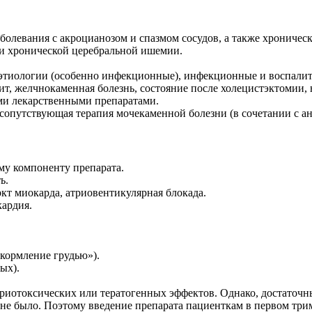
аболевания с акроцианозом и спазмом сосудов, а также хрониче
 и хронической церебральной ишемии.
этиологии (особенно инфекционные), инфекционные и воспалит
т, желчнокаменная болезнь, состояние после холецистэктомии,
ими лекарственными препаратами.
сопутствующая терапия мочекаменной болезни (в сочетании с а
му компоненту препарата.
ь.
кт миокарда, атриовентикулярная блокада.
кардия.
 кормление грудью»).
ых).
иотоксических или тератогенных эффектов. Однако, достаточн
 не было. Поэтому введение препарата пациенткам в первом три