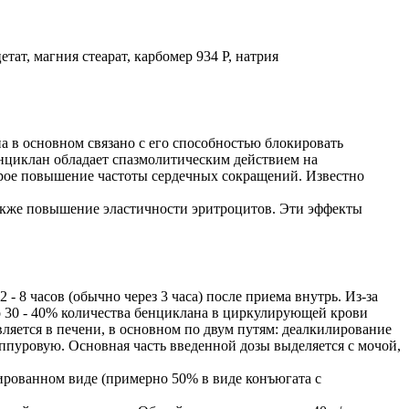
ат, магния стеарат, карбомер 934 Р, натрия
в основном связано с его способностью блокировать
енциклан обладает спазмолитическим действием на
орое повышение частоты сердечных сокращений. Известно
акже повышение эластичности эритроцитов. Эти эффекты
 8 часов (обычно через 3 часа) после приема внутрь. Из-за
но 30 - 40% количества бенциклана в циркулирующей крови
ляется в печени, в основном по двум путям: деалкилирование
иппуровую. Основная часть введенной дозы выделяется с мочой,
ированном виде (примерно 50% в виде конъюгата с