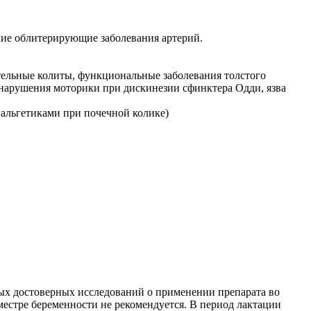
ские облитерирующие заболевания артерий.
ельные колиты, функциональные заболевания толстого
 нарушения моторики при дискинезии сфинктера Одди, язва
нальгетиками при почечной колике)
ых достоверных исследований о применении препарата во
местре беременности не рекомендуется. В период лактации