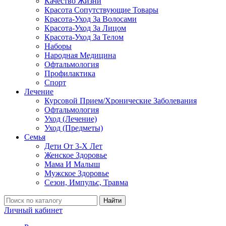
Качество Жизни
Красота Сопутствующие Товары
Красота-Уход За Волосами
Красота-Уход За Лицом
Красота-Уход За Телом
Наборы
Народная Медицина
Офтальмология
Профилактика
Спорт
Лечение
Курсовой Прием/Хронические Заболевания
Офтальмология
Уход (Лечение)
Уход (Предметы)
Семья
Дети От 3-Х Лет
Женское Здоровье
Мама И Малыш
Мужское Здоровье
Сезон, Импульс, Травма
Найти
Личный кабинет