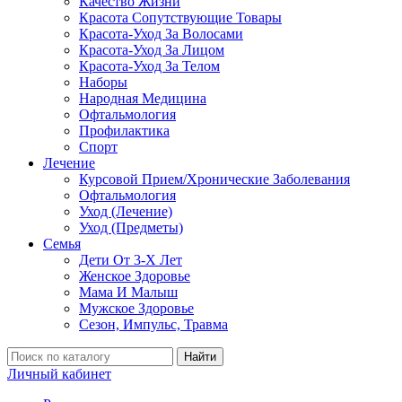
Качество Жизни
Красота Сопутствующие Товары
Красота-Уход За Волосами
Красота-Уход За Лицом
Красота-Уход За Телом
Наборы
Народная Медицина
Офтальмология
Профилактика
Спорт
Лечение
Курсовой Прием/Хронические Заболевания
Офтальмология
Уход (Лечение)
Уход (Предметы)
Семья
Дети От 3-Х Лет
Женское Здоровье
Мама И Малыш
Мужское Здоровье
Сезон, Импульс, Травма
Найти
Личный кабинет