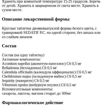
Хранить при комнатной температуре 15-25 градусов. Беречь
от детей. Хранить в защищенном от света месте. Хранить в
сухом месте.
Описание лекарственной формы
Круглые таблетки двояковыпуклой формы белого цвета, с
гравировкой SEDATIF P.C. на одной стороне, без запаха или
со слабым запахом
Состав
Состав (на одну таблетку)
Активные компоненты:
Aconitum napellus (аконитум напеллюс) С6 0,5 мг
Belladonna (белладонна) С6 0,5 мг
Calendula officinalis (календула оффициналис) С6 0,5 мг
Chelidonium majus (хелидониум майюс) С6 0,5 мг
Jequirity (еквирити) С6 0,5 мг
Viburnum opulus (вибурнум опулюс) С6 0,5 мг
Вспомогательные компоненты:
сахароза, лактоза, магния стеарат до 300мг
Фармакологическое действие