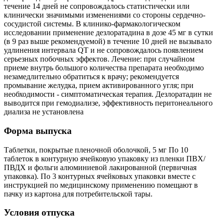
течение 14 дней не сопровождалось статистически или
клинически значимыми изменениями со стороны сердечно-
сосудистой системы. В клинико-фармакологическом
исследовании применение дезлоратадина в дозе 45 мг в сутки
(в 9 раз выше рекомендуемой) в течение 10 дней не вызывало
удлинения интервала QT и не сопровождалось появлением
серьезных побочных эффектов. Лечение: при случайном
приеме внутрь большого количества препарата необходимо
незамедлительно обратиться к врачу; рекомендуется
промывание желудка, прием активированного угля; при
необходимости - симптоматическая терапия. Дезлоратадин не
выводится при гемодиализе, эффективность перитонеального
диализа не установлена
Форма выпуска
Таблетки, покрытые пленочной оболочкой, 5 мг По 10
таблеток в контурную ячейковую упаковку из пленки ПВХ/
ПВДХ и фольги алюминиевой лакированной (первичная
упаковка). По 3 контурных ячейковых упаковки вместе с
инструкцией по медицинскому применению помещают в
пачку из картона для потребительской тары.
Условия отпуска