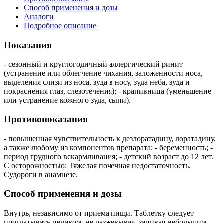
Способ применения и дозы
Аналоги
Подробное описание
Показания
- сезонный и круглогодичный аллергический ринит
(устранение или облегчение чихания, заложенности носа,
выделения слизи из носа, зуда в носу, зуда неба, зуда и
покраснения глаз, слезотечения); - крапивница (уменьшение
или устранение кожного зуда, сыпи).
Противопоказания
- повышенная чувствительность к дезлоратадину, лоратадину,
а также любому из компонентов препарата; - беременность; -
период грудного вскармливания; - детский возраст до 12 лет.
С осторожностью: Тяжелая почечная недостаточность.
Судороги в анамнезе.
Способ применения и дозы
Внутрь, независимо от приема пищи. Таблетку следует
проглатывать целиком, не разжевывая, запивая небольшим