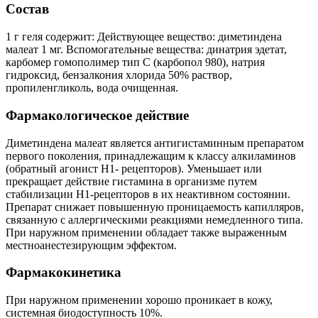
Состав
1 г геля содержит: Действующее вещество: диметиндена
малеат 1 мг. Вспомогательные вещества: динатрия эдетат,
карбомер гомополимер тип С (карбопол 980), натрия
гидроксид, бензалкония хлорида 50% раствор,
пропиленгликоль, вода очищенная.
Фармакологическое действие
Диметиндена малеат является антигистаминным препаратом
первого поколения, принадлежащим к классу алкиламинов
(обратный агонист H1- рецепторов). Уменьшает или
прекращает действие гистамина в организме путем
стабилизации H1-рецепторов в их неактивном состоянии.
Препарат снижает повышенную проницаемость капилляров,
связанную с аллергическими реакциями немедленного типа.
При наружном применении обладает также выраженным
местноанестезирующим эффектом.
Фармакокинетика
При наружном применении хорошо проникает в кожу,
системная биодоступность 10%.