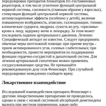
передозировки препаратов блокаторов H1-гистаминовых
рецепторов, в том числе угнетение функций центральной
нервной системы, сонливость (главным образом у взрослых),
стимуляция функций центральной нервной системы,
антимускариновые эффекты (особенно у детей), включая
повышенную возбудимость, атаксию, галлюцинации, тонико-
клонические судороги, мидриаз, сухость во рту, «приливы»
крови к лицу, задержку мочи и лихорадку. За этим может
последовать падение артериального давления. Лечение:
Специфический антидот не известен. Следует предпринять
обычные меры неотложной помощи: при приеме внутрь -
прием активированного угля, солевых слабительных; при
необходимости, провести мероприятия по поддержанию
функции сердечно-сосудистой и дыхательной систем. Для
лечения артериальной гипотензии можно применять
сосудосуживающие средства. Не превышайте
рекомендованную дозу геля Фенисмарт. При случайной
передозировке немедленно сообщите врачу.
Лекарственное взаимодействие
Исследований взаимодействия препарата Фенисмарт с
другими лекарственными препаратами не проводилось,
однако в связи с низкой системной абсорбцией диметиндена
малеата при местном применении, какие-либо