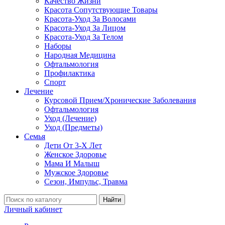
Качество Жизни
Красота Сопутствующие Товары
Красота-Уход За Волосами
Красота-Уход За Лицом
Красота-Уход За Телом
Наборы
Народная Медицина
Офтальмология
Профилактика
Спорт
Лечение
Курсовой Прием/Хронические Заболевания
Офтальмология
Уход (Лечение)
Уход (Предметы)
Семья
Дети От 3-Х Лет
Женское Здоровье
Мама И Малыш
Мужское Здоровье
Сезон, Импульс, Травма
Найти
Личный кабинет