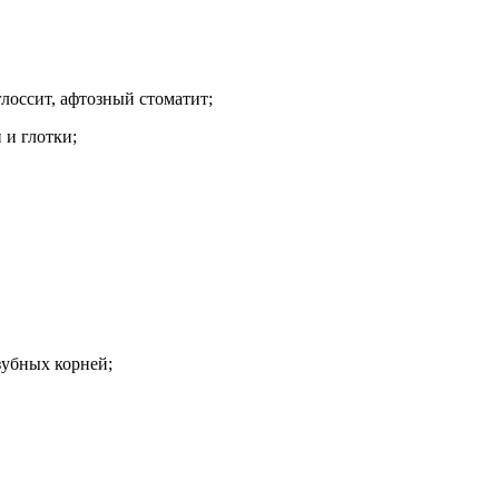
глоссит, афтозный стоматит;
 и глотки;
зубных корней;