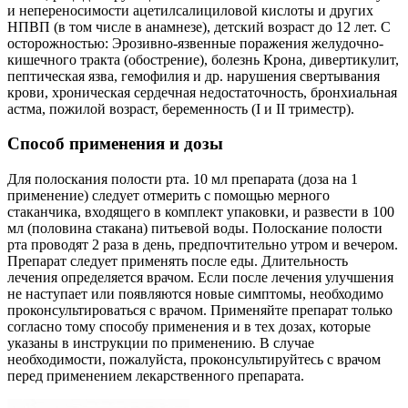
и непереносимости ацетилсалициловой кислоты и других
НПВП (в том числе в анамнезе), детский возраст до 12 лет. С
осторожностью: Эрозивно-язвенные поражения желудочно-
кишечного тракта (обострение), болезнь Крона, дивертикулит,
пептическая язва, гемофилия и др. нарушения свертывания
крови, хроническая сердечная недостаточность, бронхиальная
астма, пожилой возраст, беременность (I и II триместр).
Способ применения и дозы
Для полоскания полости рта. 10 мл препарата (доза на 1
применение) следует отмерить с помощью мерного
стаканчика, входящего в комплект упаковки, и развести в 100
мл (половина стакана) питьевой воды. Полоскание полости
рта проводят 2 раза в день, предпочтительно утром и вечером.
Препарат следует применять после еды. Длительность
лечения определяется врачом. Если после лечения улучшения
не наступает или появляются новые симптомы, необходимо
проконсультироваться с врачом. Применяйте препарат только
согласно тому способу применения и в тех дозах, которые
указаны в инструкции по применению. В случае
необходимости, пожалуйста, проконсультируйтесь с врачом
перед применением лекарственного препарата.