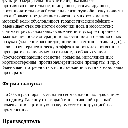
функцию мерцательного эпителия, оказывают
противовоспалительное, очищающее, стимулирующее,
восстановительное действие на слизистую оболочку полости
носа. Совместное действие полезных микроэлементов
морской воды обусловливает терапевтический эффект; -
Уменьшает отек слизистой оболочки носа и носоглотки; -
Cнижает риск локальных осложнений и ускоряет процессы
заживления после операций в полости носа и околоносовых
пазухах (удаление аденоидов, полипов, септопластика и др.); -
Повышает терапевтическую эффективность лекарственных
препаратов, наносимых на слизистую оболочку носа
(сосудосуживающие средства, гормоны, ингаляционные
кортикостероиды, противоаллергические препараты и пр.); -
Уменьшает потребность в использовании местных назальных
препаратов.
Форма выпуска
По 50 мл раствора в металлическом баллоне под давлением.
По одному баллону с насадкой и пластиковой крышкой
помещают в картонную пачку вместе с инструкцией по
применению.
Производитель