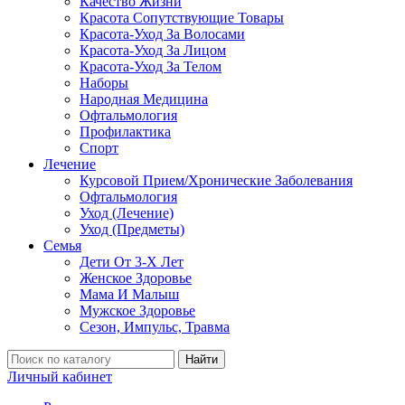
Качество Жизни
Красота Сопутствующие Товары
Красота-Уход За Волосами
Красота-Уход За Лицом
Красота-Уход За Телом
Наборы
Народная Медицина
Офтальмология
Профилактика
Спорт
Лечение
Курсовой Прием/Хронические Заболевания
Офтальмология
Уход (Лечение)
Уход (Предметы)
Семья
Дети От 3-Х Лет
Женское Здоровье
Мама И Малыш
Мужское Здоровье
Сезон, Импульс, Травма
Найти
Личный кабинет