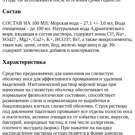
Состав
СОСТАВ НА 100 МЛ: Морская вода – 27,1 +/- 3,0 мл; Вода
очищенная – до 100 мл. Натуральная вода Адриатического
моря, входящая в состав раствора, содержит ионы Cl?, Na+,
SO42? , Mg2+, Ca2+, K+, HCO3?, Br?, а также микроэлементы,
такие как: цинк, селен, йод, железо, марганец и др. Не
содержит химических добавок и консервантов.
Характеристика
Средство предназначено для нанесения на слизистую
оболочку носа для эффективного промывания и удаления
выделений. Изотонический раствор морской воды при
нанесении на слизистую оболочку обеспечивает ее
нормальное физиологическое состояние, способствует
разжижению слизи и нормализации ее выработки в
бокаловидных клетках слизистой оболочки. Струя раствора
под давлением тщательно промывает все отделы полости носа
и носоглотки, активно очищая их от избытка слизи, вирусов,
бактерий, инородных частиц, в том числе аллергенов,
плотного экссудата (корок). При нажатии на насадку
распределение раствора осуществляется в форме аэрозоля.