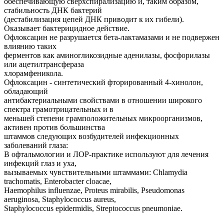
обеспечивающую сверхспирализацию и, таким образом,
стабильность ДНК бактерий
(дестабилизация цепей ДНК приводит к их гибели).
Оказывает бактерицидное действие.
Офлоксацин не разрушается бета-лактамазами и не подвержен
влиянию таких
ферментов как аминогликозидные аденилазы, фосфорилазы
или ацетилтрансфераза
хлорамфеникола.
Офлоксацин - синтетический фторированный 4-хинолон,
обладающий
антибактериальными свойствами в отношении широкого
спектра грамотрицательных и в
меньшей степени грамположительных микроорганизмов,
активен против большинства
штаммов следующих возбудителей инфекционных
заболеваний глаза:
В офтальмологии и ЛОР-практике используют для лечения
инфекций глаз и уха,
вызываемых чувствительными штаммами: Chlamydia
trachomatis, Enterobacter cloacae,
Haemophilus influenzae, Proteus mirabilis, Pseudomonas
aeruginosa, Staphylococcus aureus,
Staphylococcus epidermidis, Streptococcus pneumoniae.