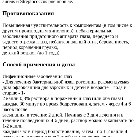
aureus и Streptococcus pneumoniae.
Противопоказания
Повышенная чувствительность к компонентам (в том числе к
другим производным хинолонов), небактериальные
заболевания придаточного аппарата глаза, переднего и
заднего отрезка глаза, небактериальный отит, беременность,
период кормления грудью,
детский возраст (до 1 года).
Способ применения и дозы
Инфекционные заболевания глаз
- Для лечения бактериальной язвы роговицы рекомендуемая
доза офлоксацина для взрослых и детей в возрасте 1 года и
старше - 1-
2 капли 0,3% раствора в пораженный глаз (или оба глаза)
каждые 30 минут во время бодрствования, затем - через 4 и 6
часов после
засыпания, в течение 2 дней. Начиная с 3 дня лечения и в
течение последующих 4-6 дней, раствор можно закапывать по
1-2 капли
каждый час в период бодрствования, затем - по 1-2 капли 4
раза в день в течение еще 3 дней или до достижения