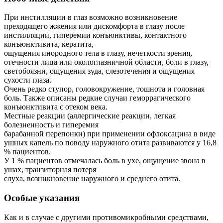
При инстилляции в глаз возможно возникновение
преходящего жжения или дискомфорта в глазу после
инстилляции, гиперемии конъюнктивы, контактного
конъюнктивита, кератита,
ощущения инородного тела в глазу, нечеткости зрения,
отечности лица или окологлазничной области, боли в глазу,
светобоязни, ощущения зуда, слезотечения и ощущения
сухости глаза.
Очень редко ступор, головокружение, тошнота и головная
боль. Также описаны редкие случаи геморрагического
конъюнктивита с отеком века.
Местные реакции (аллергические реакции, легкая
болезненность и гиперемия
барабанной перепонки) при применении офлоксацина в виде
ушных капель по поводу наружного отита развиваются у 16,8
% пациентов.
У 1 % пациентов отмечалась боль в ухе, ощущение звона в
ушах, транзиторная потеря
слуха, возникновение наружного и среднего отита.
Особые указания
Как и в случае с другими противомикробными средствами,