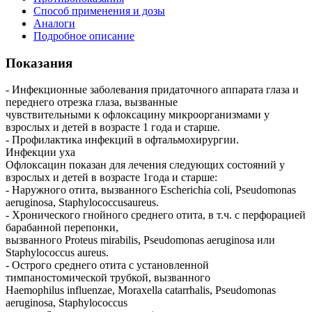
Способ применения и дозы
Аналоги
Подробное описание
Показания
- Инфекционные заболевания придаточного аппарата глаза и
переднего отрезка глаза, вызванные
чувствительными к офлоксацину микроорганизмами у
взрослых и детей в возрасте 1 года и старше.
- Профилактика инфекций в офтальмохирургии.
Инфекции уха
Офлоксацин показан для лечения следующих состояний у
взрослых и детей в возрасте 1года и старше:
- Наружного отита, вызванного Escherichia coli, Pseudomonas
aeruginosa, Staphylococcusaureus.
- Хронического гнойного среднего отита, в т.ч. с перфорацией
барабанной перепонки,
вызванного Proteus mirabilis, Pseudomonas aeruginosa или
Staphylococcus aureus.
- Острого среднего отита с установленной
тимпаностомической трубкой, вызванного
Haemophilus influenzae, Moraxella catarrhalis, Pseudomonas
aeruginosa, Staphylococcus